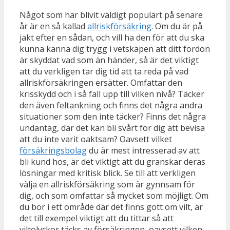
Något som har blivit väldigt populärt på senare
år är en så kallad
allriskförsäkring
. Om du är på
jakt efter en sådan, och vill ha den för att du ska
kunna känna dig trygg i vetskapen att ditt fordon
är skyddat vad som än händer, så är det viktigt
att du verkligen tar dig tid att ta reda på vad
allriskförsäkringen ersätter. Omfattar den
krisskydd och i så fall upp till vilken nivå? Täcker
den även feltankning och finns det några andra
situationer som den inte täcker? Finns det några
undantag, där det kan bli svårt för dig att bevisa
att du inte varit oaktsam? Oavsett vilket
försäkringsbolag
du är mest intresserad av att
bli kund hos, är det viktigt att du granskar deras
lösningar med kritisk blick. Se till att verkligen
välja en allriskförsäkring som är gynnsam för
dig, och som omfattar så mycket som möjligt. Om
du bor i ett område där det finns gott om vilt, är
det till exempel viktigt att du tittar så att
viltolyckor täcks av försäkringen, oavsett vilken