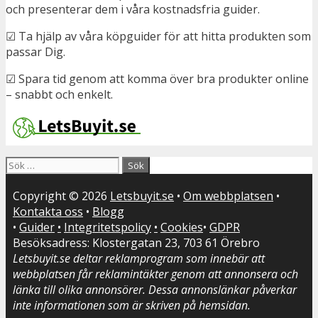
och presenterar dem i våra kostnadsfria guider.
☑ Ta hjälp av våra köpguider för att hitta produkten som
passar Dig.
☑ Spara tid genom att komma över bra produkter online
– snabbt och enkelt.
Sök
efter:
Copyright © 2026
Letsbuyit.se
•
Om webbplatsen
•
Kontakta oss
•
Blogg
•
Guider
•
Integritetspolicy
•
Cookies
•
GDPR
Besöksadress: Klostergatan 23, 703 61 Örebro
Letsbuyit.se deltar reklamprogram som innebär att
webbplatsen får reklamintäkter genom att annonsera och
länka till olika annonsörer. Dessa annonslänkar påverkar
inte informationen som är skriven på hemsidan.