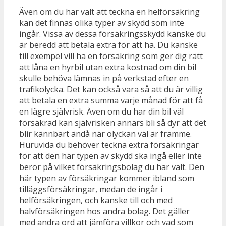
Även om du har valt att teckna en helförsäkring
kan det finnas olika typer av skydd som inte
ingår. Vissa av dessa försäkringsskydd kanske du
är beredd att betala extra för att ha. Du kanske
till exempel vill ha en försäkring som ger dig rätt
att låna en hyrbil utan extra kostnad om din bil
skulle behöva lämnas in på verkstad efter en
trafikolycka. Det kan också vara så att du är villig
att betala en extra summa varje månad för att få
en lägre självrisk. Även om du har din bil väl
försäkrad kan självrisken annars bli så dyr att det
blir kännbart ändå när olyckan väl är framme.
Huruvida du behöver teckna extra försäkringar
för att den här typen av skydd ska ingå eller inte
beror på vilket försäkringsbolag du har valt. Den
här typen av försäkringar kommer ibland som
tilläggsförsäkringar, medan de ingår i
helförsäkringen, och kanske till och med
halvförsäkringen hos andra bolag. Det gäller
med andra ord att jämföra villkor och vad som