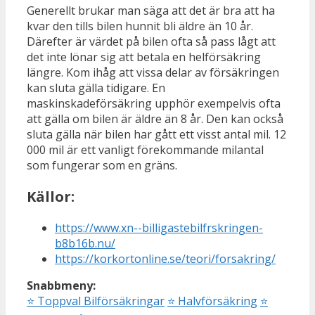
Generellt brukar man säga att det är bra att ha
kvar den tills bilen hunnit bli äldre än 10 år.
Därefter är värdet på bilen ofta så pass lågt att
det inte lönar sig att betala en helförsäkring
längre. Kom ihåg att vissa delar av försäkringen
kan sluta gälla tidigare. En
maskinskadeförsäkring upphör exempelvis ofta
att gälla om bilen är äldre än 8 år. Den kan också
sluta gälla när bilen har gått ett visst antal mil. 12
000 mil är ett vanligt förekommande milantal
som fungerar som en gräns.
Källor:
https://www.xn--billigastebilfrskringen-
b8b16b.nu/
https://korkortonline.se/teori/forsakring/
Snabbmeny:
⭐
Toppval Bilförsäkringar
⭐
Halvförsäkring
⭐