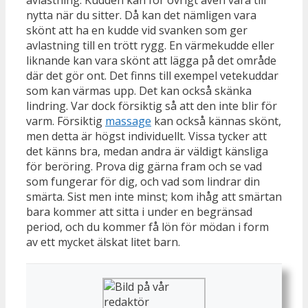
avlastning. Kudden kan för övrigt även vara till
nytta när du sitter. Då kan det nämligen vara
skönt att ha en kudde vid svanken som ger
avlastning till en trött rygg. En värmekudde eller
liknande kan vara skönt att lägga på det område
där det gör ont. Det finns till exempel vetekuddar
som kan värmas upp. Det kan också skänka
lindring. Var dock försiktig så att den inte blir för
varm. Försiktig
massage
kan också kännas skönt,
men detta är högst individuellt. Vissa tycker att
det känns bra, medan andra är väldigt känsliga
för beröring. Prova dig gärna fram och se vad
som fungerar för dig, och vad som lindrar din
smärta. Sist men inte minst; kom ihåg att smärtan
bara kommer att sitta i under en begränsad
period, och du kommer få lön för mödan i form
av ett mycket älskat litet barn.