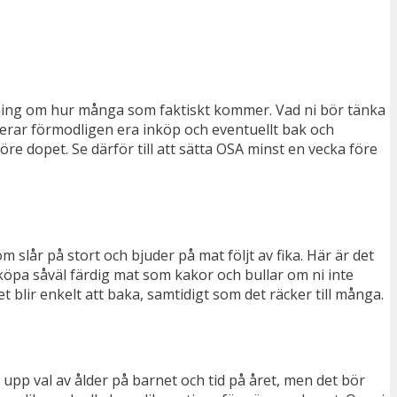
n aning om hur många som faktiskt kommer. Vad ni bör tänka
aserar förmodligen era inköp och eventuellt bak och
re dopet. Se därför till att sätta OSA minst en vecka före
m slår på stort och bjuder på mat följt av fika. Här är det
t köpa såväl färdig mat som kakor och bullar om ni inte
t blir enkelt att baka, samtidigt som det räcker till många.
t upp val av ålder på barnet och tid på året, men det bör