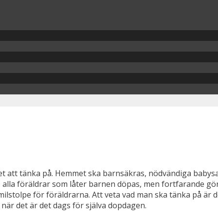
cket att tänka på. Hemmet ska barnsäkras, nödvändiga babysake
e alla föräldrar som låter barnen döpas, men fortfarande gö
milstolpe för föräldrarna. Att veta vad man ska tänka på är do
när det är det dags för själva dopdagen.