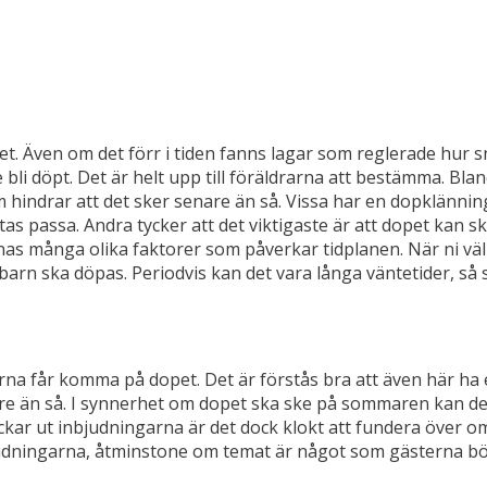
et. Även om det förr i tiden fanns lagar som reglerade hur sn
 bli döpt. Det är helt upp till föräldrarna att bestämma. Bla
 hindrar att det sker senare än så. Vissa har en dopklänning
as passa. Andra tycker att det viktigaste är att dopet kan s
as många olika faktorer som påverkar tidplanen. När ni väl ha
 barn ska döpas. Periodvis kan det vara långa väntetider, så se 
rna får komma på dopet. Det är förstås bra att även här ha en
e än så. I synnerhet om dopet ska ske på sommaren kan det v
kar ut inbjudningarna är det dock klokt att fundera över om ni
udningarna, åtminstone om temat är något som gästerna bör 