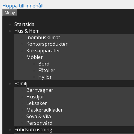
Hoppa till innehåll
Meny
Startsida
Hus & Hem
Inomhusklimat
Kontorsprodukter
Köksapparater
Möbler
Bord
Fåtöljer
Hyllor
Familj
Barnvagnar
Husdjur
Leksaker
Maskeradkläder
Sova & Vila
Personvård
Fritidsutrustning