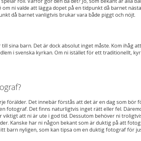
pelar roll. Varför gör den då det? Jo, som bekant är alla bar
cé om ni valde att lägga dopet på en tidpunkt då barnet nästa
unkt då barnet vanligtvis brukar vara både piggt och nöjt.
ar till sina barn. Det är dock absolut inget måste. Kom ihåg at
em i svenska kyrkan. Om ni istället för ett traditionellt, k
tograf?
je förälder. Det innebär förstås att det är en dag som bör fö
n fotograf. Det finns naturligtvis inget rätt eller fel. Därem
 viktigt att ni är ute i god tid. Dessutom behöver ni troligtvi
der. Kanske har ni någon bekant som är duktig på att fotogr
tt barn nyligen, som kan tipsa om en duktig fotograf för ju