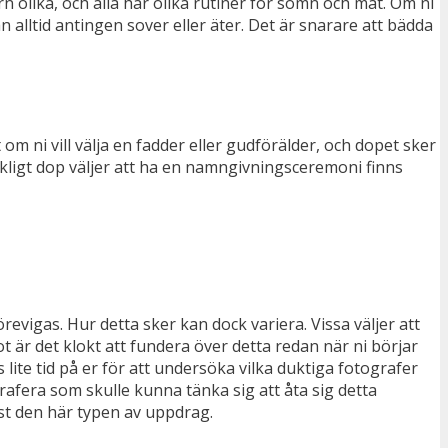
n olika, och alla har olika rutiner för sömn och mat. Om ni
n alltid antingen sover eller äter. Det är snarare att bädda
t om ni vill välja en fadder eller gudförälder, och dopet sker
yrkligt dop väljer att ha en namngivningsceremoni finns
revigas. Hur detta sker kan dock variera. Vissa väljer att
ot är det klokt att fundera över detta redan när ni börjar
s lite tid på er för att undersöka vilka duktiga fotografer
afera som skulle kunna tänka sig att åta sig detta
st den här typen av uppdrag.