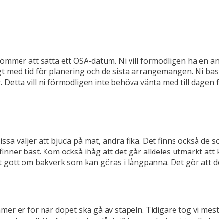
e glömmer att sätta ett OSA-datum. Ni vill förmodligen ha e
kligt med tid för planering och de sista arrangemangen. Ni b
etta vill ni förmodligen inte behöva vänta med till dagen fö
issa väljer att bjuda på mat, andra fika. Det finns också de so
i finner bäst. Kom också ihåg att det går alldeles utmärkt at
s det gott om bakverk som kan göras i långpanna. Det gör att de
ämmer er för när dopet ska gå av stapeln. Tidigare tog vi mes