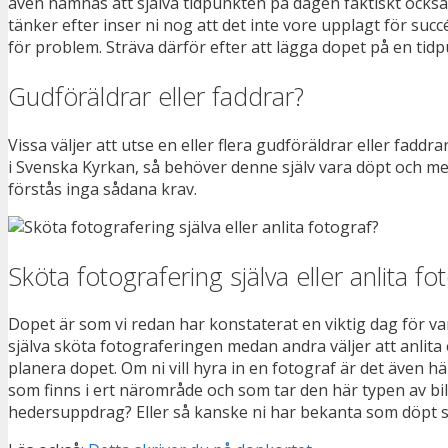
även nämnas att själva tidpunkten på dagen faktiskt också s
tänker efter inser ni nog att det inte vore upplagt för suc
för problem. Sträva därför efter att lägga dopet på en tidp
Gudföräldrar eller faddrar?
Vissa väljer att utse en eller flera gudföräldrar eller faddr
i Svenska Kyrkan, så behöver denne själv vara döpt och medl
förstås inga sådana krav.
Sköta fotografering själva eller anlita fo
Dopet är som vi redan har konstaterat en viktig dag för var
själva sköta fotograferingen medan andra väljer att anlita e
planera dopet. Om ni vill hyra in en fotograf är det även här
som finns i ert närområde och som tar den här typen av bil
hedersuppdrag? Eller så kanske ni har bekanta som döpt si