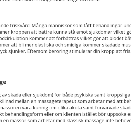
nde friskvård. Många människor som fått behandlingar under 
er kroppen att bättre kunna stå emot sjukdomar vilket gör 
blodcirkulation kommer att förbättras vilket gör att blodet 
mmer att bli mer elastiska och smidiga kommer skadade mus
odtryck sjunker. Eftersom beröring stimulerar din kropp att 
ge
g av skada eller sjukdom) för både psykiska samt kroppsl
killnad mellan en massageterapeut som arbetar med att beh
assören vara kunnig om olika akuta samt förvärvade skado
ehandlingsform eller om klienten istället bör uppsöka en 
m en massör som arbetar med klassisk massage inte behöve