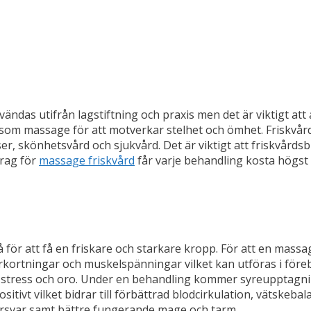
ndas utifrån lagstiftning och praxis men det är viktigt att 
som massage för att motverkar stelhet och ömhet. Friskvårds
, skönhetsvård och sjukvård. Det är viktigt att friskvårdsbi
drag för
massage friskvård
får varje behandling kosta högst 
å för att få en friskare och starkare kropp. För att en massa
rtningar och muskelspänningar vilket kan utföras i föreby
v stress och oro. Under en behandling kommer syreupptagni
itivt vilket bidrar till förbättrad blodcirkulation, vätskeb
rsvar samt bättre fungerande mage och tarm.