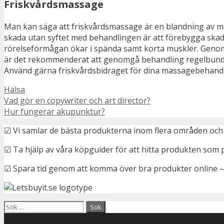
Friskvårdsmassage
Man kan säga att friskvårdsmassage är en blandning av m
skada utan syftet med behandlingen är att förebygga skad
rörelseförmågan ökar i spända samt korta muskler. Geno
är det rekommenderat att genomgå behandling regelbundet. 
Använd gärna friskvårdsbidraget för dina massagebehandl
Kategorier
Hälsa
Vad gör en copywriter och art director?
Hur fungerar akupunktur?
☑ Vi samlar de bästa produkterna inom flera områden och 
☑ Ta hjälp av våra köpguider för att hitta produkten som 
☑ Spara tid genom att komma över bra produkter online –
Sök
efter: