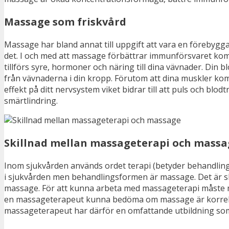
Massage som friskvård
Massage har bland annat till uppgift att vara en förebygga
det. I och med att massage förbättrar immunförsvaret komm
tillförs syre, hormoner och näring till dina vävnader. Din 
från vävnaderna i din kropp. Förutom att dina muskler ko
effekt på ditt nervsystem viket bidrar till att puls och bl
smärtlindring.
Skillnad mellan massageterapi och massa
Inom sjukvården används ordet terapi (betyder behandlin
i sjukvården men behandlingsformen är massage. Det är s
massage. För att kunna arbeta med massageterapi måste m
en massageterapeut kunna bedöma om massage är korrekt b
massageterapeut har därför en omfattande utbildning so