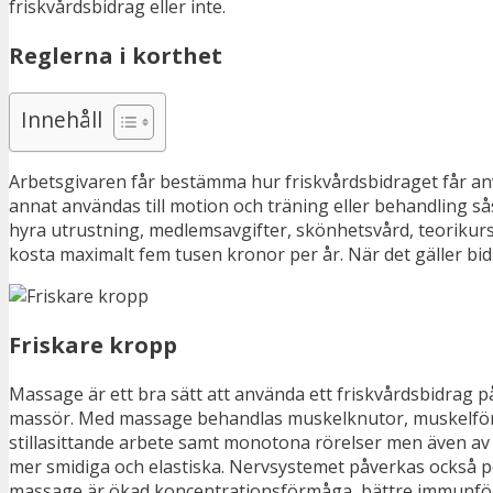
friskvårdsbidrag eller inte.
Reglerna i korthet
Innehåll
Arbetsgivaren får bestämma hur friskvårdsbidraget får anvä
annat användas till motion och träning eller behandling så
hyra utrustning, medlemsavgifter, skönhetsvård, teorikurser
kosta maximalt fem tusen kronor per år. När det gäller bi
Friskare kropp
Massage är ett bra sätt att använda ett friskvårdsbidrag p
massör. Med massage behandlas muskelknutor, muskelförko
stillasittande arbete samt monotona rörelser men även a
mer smidiga och elastiska. Nervsystemet påverkas också pos
massage är ökad koncentrationsförmåga, bättre immunfö