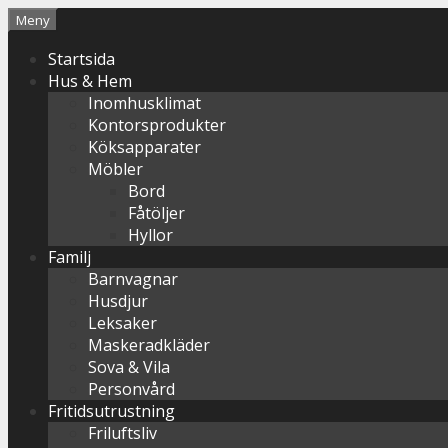
Hoppa
Meny
till
Startsida
innehåll
Hus & Hem
Inomhusklimat
Kontorsprodukter
Köksapparater
Möbler
Bord
Fåtöljer
Hyllor
Familj
Barnvagnar
Husdjur
Leksaker
Maskeradkläder
Sova & Vila
Personvård
Fritidsutrustning
Friluftsliv