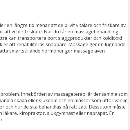
en längre tid menar att de blivit vitalare och friskare av
att vi blir friskare. När du får en massagebehandling
bättre kan transportera bort slaggprodukter och koldioxid
kler att rehabiliteras snabbare. Massage ger en lugnande
frisätta smärtstillande hormoner ger massage även
iga problem. Innebörden av massageterapi är densamma som
andla skada eller sjukdom och en massör som utför vanlig
r och hur de ska behandlas på rätt sätt. Dessutom måste
läkare, kiropraktor, sjukgymnast eller naprapat. En
r.