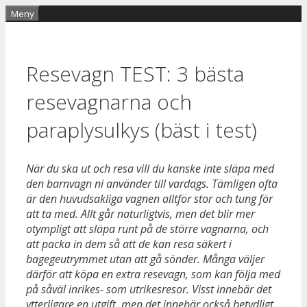
Hoppa
Meny
till
innehåll
Resevagn TEST: 3 bästa
resevagnarna och
paraplysulkys (bäst i test)
När du ska ut och resa vill du kanske inte släpa med
den barnvagn ni använder till vardags. Tämligen ofta
är den huvudsakliga vagnen alltför stor och tung för
att ta med. Allt går naturligtvis, men det blir mer
otympligt att släpa runt på de större vagnarna, och
att packa in dem så att de kan resa säkert i
bagegeutrymmet utan att gå sönder. Många väljer
därför att köpa en extra resevagn, som kan följa med
på såväl inrikes- som utrikesresor. Visst innebär det
ytterligare en utgift, men det innebär också betydligt