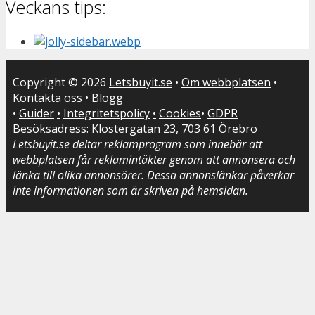
Veckans tips:
Copyright © 2026
Letsbuyit.se
•
Om webbplatsen
•
Kontakta oss
•
Blogg
•
Guider
•
Integritetspolicy
•
Cookies
•
GDPR
Besöksadress: Klostergatan 23, 703 61 Örebro
Letsbuyit.se deltar reklamprogram som innebär att
webbplatsen får reklamintäkter genom att annonsera och
länka till olika annonsörer. Dessa annonslänkar påverkar
inte informationen som är skriven på hemsidan.