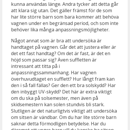
kunna användas länge. Andra tycker att detta går
att klara sig utan. Det gäller främst för de som
har lite större barn som bara kommer att behöva
vagnen under en begränsad period, och som inte
behöver lika många anpassningsmöjligheter.
Något annat som är bra att undersöka är
handtaget på vagnen. Går det att justera eller är
det ett fast handtag? Om det är fast, är det en
höjd som passar sig? Även suffletten är
intressant att titta på i
anpassningssammanhang. Har vagnen
överhuvudtaget en sufflett? Hur långt fram kan
den i så fall fällas? Ger den ett bra solskydd? Har
den inbyggt UV-skydd? Det här är extra viktigt
om du ska på solsemester, men även på
skidsemestern kan solen stundvis bli stark.
Slutligen är det naturligtvis viktigt att undersöka
om sitsen är vändbar. Om du har lite större barn
saknar detta förmodligen betydelse. Har du
däremot ett yngre barn vill du kanske ha sitsen