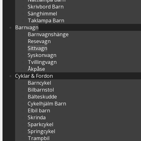
Skrivbord Barn
Sänghimmel
Taklampa Barn
Barnvagn
Barnvagnshänge
Resevagn
Sittvagn
Syskonvagn
Tvillingvagn
Åkpåse
Cyklar & Fordon
Barncykel
Bilbarnstol
Bälteskudde
Cykelhjälm Barn
Elbil barn
Skrinda
Sparkcykel
Springcykel
Trampbil