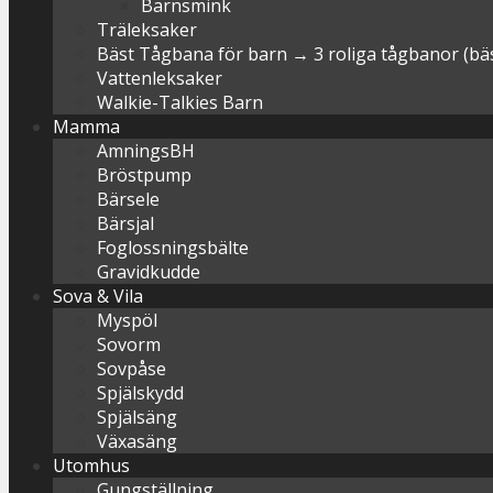
Barnsmink
Träleksaker
Bäst Tågbana för barn → 3 roliga tågbanor (bäst
Vattenleksaker
Walkie-Talkies Barn
Mamma
AmningsBH
Bröstpump
Bärsele
Bärsjal
Foglossningsbälte
Gravidkudde
Sova & Vila
Myspöl
Sovorm
Sovpåse
Spjälskydd
Spjälsäng
Växasäng
Utomhus
Gungställning