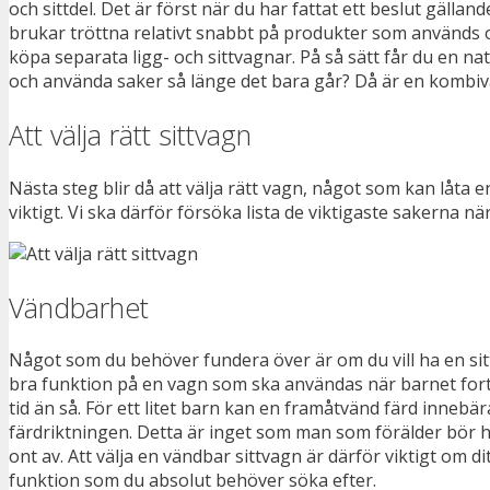
och sittdel. Det är först när du har fattat ett beslut gälla
brukar tröttna relativt snabbt på produkter som används of
köpa separata ligg- och sittvagnar. På så sätt får du en nat
och använda saker så länge det bara går? Då är en kombivag
Att välja rätt sittvagn
Nästa steg blir då att välja rätt vagn, något som kan låta e
viktigt. Vi ska därför försöka lista de viktigaste sakerna nä
Vändbarhet
Något som du behöver fundera över är om du vill ha en sit
bra funktion på en vagn som ska användas när barnet for
tid än så. För ett litet barn kan en framåtvänd färd innebär
färdriktningen. Detta är inget som man som förälder bör h
ont av. Att välja en vändbar sittvagn är därför viktigt om 
funktion som du absolut behöver söka efter.