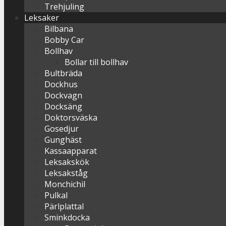
Trehjuling
Leksaker
Bilbana
Bobby Car
Bollhav
Bollar till bollhav
Bultbräda
Dockhus
Dockvagn
Docksäng
Doktorsväska
Gosedjur
Gunghäst
Kassaapparat
Leksakskök
Leksakståg
Monchichil
Pulkal
Pärlplattal
Sminkdocka