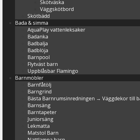
Skötväska
Väggskötbord
Skötbädd
Bada & simma
AquaPlay vattenleksaker
Badanka
Badbalja
Badblöja
Barnpool
Flytväst barn
Uppblåsbar Flamingo
Barnmöbler
Barnfåtölj
Barngrind
Bästa Barnrumsinredningen → Väggdekor till 
Barnsäng
Barntapeter
Juniorsäng
Lekmatta
Matstol Barn
Nattlampa barn