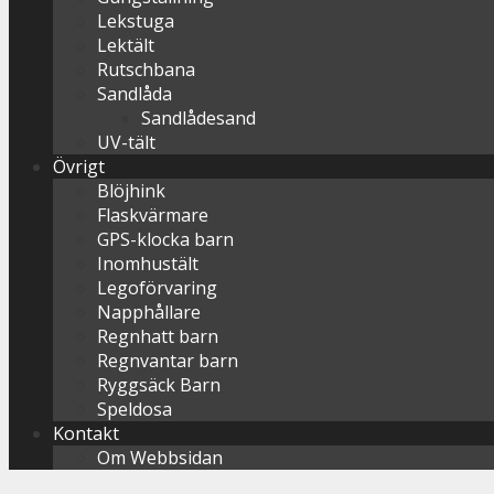
Lekstuga
Lektält
Rutschbana
Sandlåda
Sandlådesand
UV-tält
Övrigt
Blöjhink
Flaskvärmare
GPS-klocka barn
Inomhustält
Legoförvaring
Napphållare
Regnhatt barn
Regnvantar barn
Ryggsäck Barn
Speldosa
Kontakt
Om Webbsidan