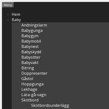
Hoppa
Meny
till
Hem
innehåll
Baby
Andningslarm
Babygunga
Babygym
Babymobil
Babynest
Babyskydd
Babysitter
Babyvakt
Bitring
Doppresenter
Gåstol
Hoppgunga
Lekhage
Lära-gå-vagn
Skötbord
Skötbordsunderlägg