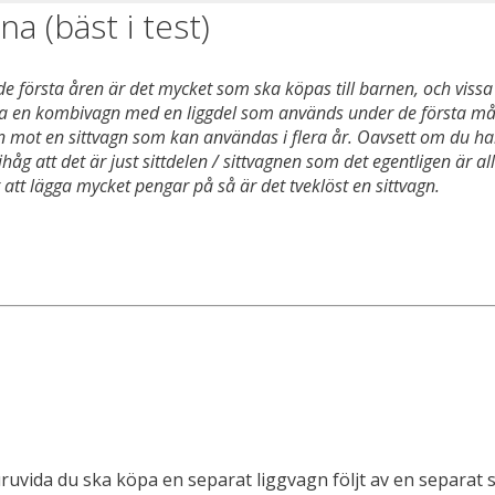
a (bäst i test)
 de första åren är det mycket som ska köpas till barnen, och viss
n köpa en kombivagn med en liggdel som används under de första 
 den mot en sittvagn som kan användas i flera år. Oavsett om du 
ihåg att det är just sittdelen / sittvagnen som det egentligen är a
att lägga mycket pengar på så är det tveklöst en sittvagn.
ruvida du ska köpa en separat liggvagn följt av en separat s