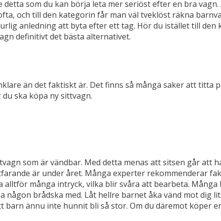
nde detta som du kan börja leta mer seriöst efter en bra vagn.
ta, och till den kategorin får man väl tveklöst räkna barnv
urlig anledning att byta efter ett tag. Hör du istället till d
n definitivt det bästa alternativet.
nklare än det faktiskt är. Det finns så många saker att titta
r du ska köpa ny sittvagn.
tvagn som är vändbar. Med detta menas att sitsen går att ha
tfarande är under året. Många experter rekommenderar fakt
a alltför många intryck, vilka blir svåra att bearbeta. Många
a någon brådska med. Låt hellre barnet åka vänd mot dig li
ditt barn ännu inte hunnit bli så stor. Om du däremot köper e