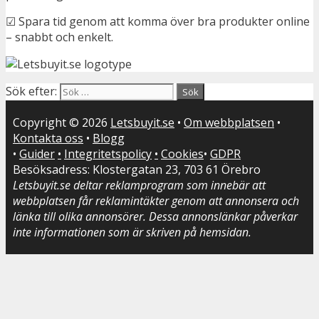
☑ Spara tid genom att komma över bra produkter online
– snabbt och enkelt.
Sök efter:
Copyright © 2026
Letsbuyit.se
•
Om webbplatsen
•
Kontakta oss
•
Blogg
•
Guider
•
Integritetspolicy
•
Cookies
•
GDPR
Besöksadress: Klostergatan 23, 703 61 Örebro
Letsbuyit.se deltar reklamprogram som innebär att
webbplatsen får reklamintäkter genom att annonsera och
länka till olika annonsörer. Dessa annonslänkar påverkar
inte informationen som är skriven på hemsidan.