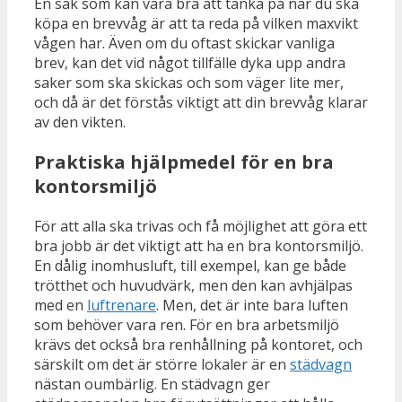
En sak som kan vara bra att tänka på när du ska
köpa en brevvåg är att ta reda på vilken maxvikt
vågen har. Även om du oftast skickar vanliga
brev, kan det vid något tillfälle dyka upp andra
saker som ska skickas och som väger lite mer,
och då är det förstås viktigt att din brevvåg klarar
av den vikten.
Praktiska hjälpmedel för en bra
kontorsmiljö
För att alla ska trivas och få möjlighet att göra ett
bra jobb är det viktigt att ha en bra kontorsmiljö.
En dålig inomhusluft, till exempel, kan ge både
trötthet och huvudvärk, men den kan avhjälpas
med en
luftrenare
. Men, det är inte bara luften
som behöver vara ren. För en bra arbetsmiljö
krävs det också bra renhållning på kontoret, och
särskilt om det är större lokaler är en
städvagn
nästan oumbärlig. En städvagn ger