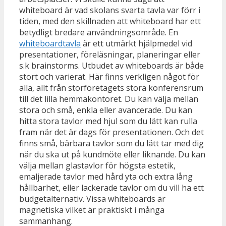
whiteboard är vad skolans svarta tavla var förr i
tiden, med den skillnaden att whiteboard har ett
betydligt bredare användningsområde. En
whiteboardtavla
är ett utmärkt hjälpmedel vid
presentationer, föreläsningar, planeringar eller
s.k brainstorms. Utbudet av whiteboards är både
stort och varierat. Här finns verkligen något för
alla, allt från storföretagets stora konferensrum
till det lilla hemmakontoret. Du kan välja mellan
stora och små, enkla eller avancerade. Du kan
hitta stora tavlor med hjul som du lätt kan rulla
fram när det är dags för presentationen. Och det
finns små, bärbara tavlor som du lätt tar med dig
när du ska ut på kundmöte eller liknande. Du kan
välja mellan glastavlor för högsta estetik,
emaljerade tavlor med hård yta och extra lång
hållbarhet, eller lackerade tavlor om du vill ha ett
budgetalternativ. Vissa whiteboards är
magnetiska vilket är praktiskt i många
sammanhang.