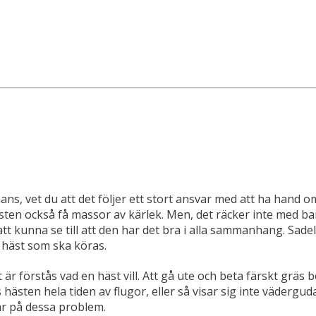
, vet du att det följer ett stort ansvar med att ha hand om 
sten också få massor av kärlek. Men, det räcker inte med ba
 kunna se till att den har det bra i alla sammanhang. Sadel,
n häst som ska köras.
 förstås vad en häst vill. Att gå ute och beta färskt gräs bör
s hästen hela tiden av flugor, eller så visar sig inte vädergud
gar på dessa problem.