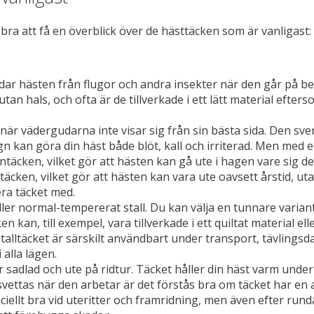
a bra att få en överblick över de hästtäcken som är vanligast:
ar hästen från flugor och andra insekter när den går på be
utan hals, och ofta är de tillverkade i ett lätt material ef
r vädergudarna inte visar sig från sin bästa sida. Den sve
n kan göra din häst både blöt, kall och irriterad. Men med e
ntäcken, vilket gör att hästen kan gå ute i hagen vare sig det
ken, vilket gör att hästen kan vara ute oavsett årstid, utan
era täcket med.
ller normal-tempererat stall. Du kan välja en tunnare variant
en kan, till exempel, vara tillverkade i ett quiltat material 
talltäcket är särskilt användbart under transport, tävlingsda
alla lägen.
sadlad och ute på ridtur. Täcket håller din häst varm under 
 svettas när den arbetar är det förstås bra om täcket har e
iellt bra vid uteritter och framridning, men även efter runda