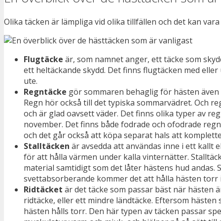
Olika täcken är lämpliga vid olika tillfällen och det kan var
Flugtäcke
är, som namnet anger, ett täcke som skydd
ett heltäckande skydd. Det finns flugtäcken med eller 
ute.
Regntäcke
gör sommaren behaglig för hästen även nä
Regn hör också till det typiska sommarvädret. Och reg
och är glad oavsett väder. Det finns olika typer av reg
november. Det finns både fodrade och ofodrade regntäc
och det går också att köpa separat hals att komplett
Stalltäcken
är avsedda att användas inne i ett kallt e
för att hålla värmen under kalla vinternätter. Stalltäck
material samtidigt som det låter hästens hud andas. S
svettabsorberande kommer det att hålla hästen torr i 
Ridtäcket
är det täcke som passar bäst när hästen är 
ridtäcke, eller ett mindre ländtäcke. Eftersom hästen
hästen hålls torr. Den här typen av täcken passar spec