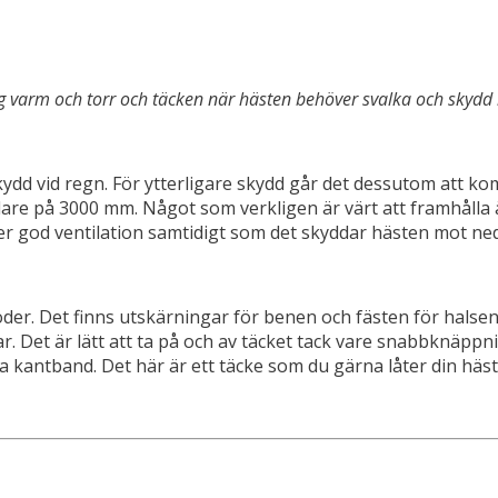
sig varm och torr och täcken när hästen behöver svalka och skydd 
 skydd vid regn. För ytterligare skydd går det dessutom att 
lare på 3000 mm. Något som verkligen är värt att framhål
er god ventilation samtidigt som det skyddar hästen mot ne
er. Det finns utskärningar för benen och fästen för halsen vi
ar. Det är lätt att ta på och av täcket tack vare snabbknäpp
ta kantband. Det här är ett täcke som du gärna låter din häst 