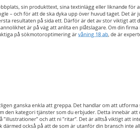
plats, sin produkttext, sina textinlägg eller liknande för a
 – och för att de ska dyka upp över huvud taget. Det är ju n
rsta resultaten på sida ett. Därför är det av stor viktigt att 
annolikhet är på väg att anlita en plåtslagare. Om din firma
 duktiga på sökmotoroptimering är
våning 18 ab
, de är exper
gen ganska enkla att greppa. Det handlar om att utforma s
m den kategori tjänster som du erbjuder. Detta innebär att
”illustrationer” och att ni ”ritar”. Det är alltså viktigt att 
ärmed också på att de som är utanför din bransch inte allti