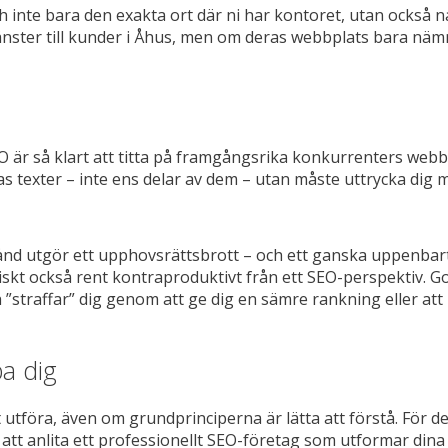
 inte bara den exakta ort där ni har kontoret, utan också
tjänster till kunder i Åhus, men om deras webbplats bara nä
EO är så klart att titta på framgångsrika konkurrenters we
as texter – inte ens delar av dem – utan måste uttrycka dig 
llstånd utgör ett upphovsrättsbrott – och ett ganska uppen
ktiskt också rent kontraproduktivt från ett SEO-perspektiv
h ”straffar” dig genom att ge dig en sämre rankning eller att
pa dig
t utföra, även om grundprinciperna är lätta att förstå. För d
t anlita ett professionellt SEO-företag som utformar dina tex