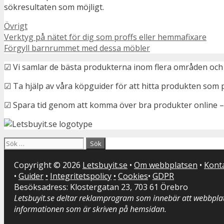
sökresultaten som möjligt.
Kategorier
Övrigt
Verktyg på nätet för dig som proffs eller hemmafixare
Förgyll barnrummet med dessa möbler
☑ Vi samlar de bästa produkterna inom flera områden och 
☑ Ta hjälp av våra köpguider för att hitta produkten som 
☑ Spara tid genom att komma över bra produkter online –
Sök
efter:
Copyright © 2026
Letsbuyit.se
•
Om webbplatsen
•
Kont
•
Guider
•
Integritetspolicy
•
Cookies
•
GDPR
Besöksadress: Klostergatan 23, 703 61 Örebro
Letsbuyit.se deltar reklamprogram som innebär att webbplat
informationen som är skriven på hemsidan.