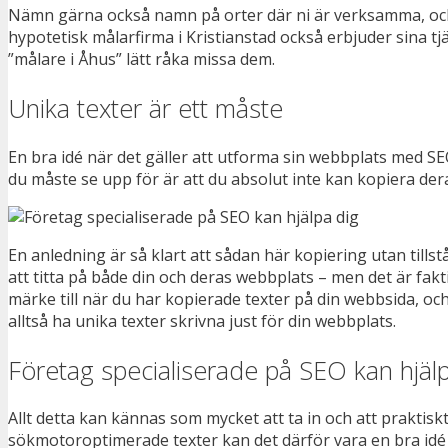
Nämn gärna också namn på orter där ni är verksamma, och
hypotetisk målarfirma i Kristianstad också erbjuder sina 
”målare i Åhus” lätt råka missa dem.
Unika texter är ett måste
En bra idé när det gäller att utforma sin webbplats med S
du måste se upp för är att du absolut inte kan kopiera der
En anledning är så klart att sådan här kopiering utan ti
att titta på både din och deras webbplats – men det är fa
märke till när du har kopierade texter på din webbsida, oc
alltså ha unika texter skrivna just för din webbplats.
Företag specialiserade på SEO kan hjäl
Allt detta kan kännas som mycket att ta in och att praktisk
sökmotoroptimerade texter kan det därför vara en bra idé at