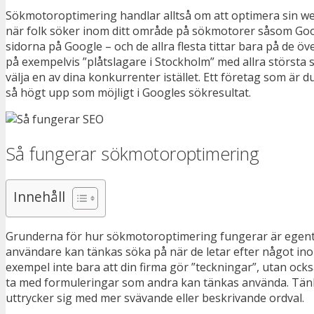
Sökmotoroptimering handlar alltså om att optimera sin webb
när folk söker inom ditt område på sökmotorer såsom Google
sidorna på Google – och de allra flesta tittar bara på de öve
på exempelvis ”plåtslagare i Stockholm” med allra största s
välja en av dina konkurrenter istället. Ett företag som är
så högt upp som möjligt i Googles sökresultat.
Så fungerar sökmotoroptimering
Innehåll
Grunderna för hur sökmotoroptimering fungerar är egentli
användare kan tänkas söka på när de letar efter något ino
exempel inte bara att din firma gör ”teckningar”, utan också 
ta med formuleringar som andra kan tänkas använda. Tänk d
uttrycker sig med mer svävande eller beskrivande ordval.