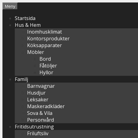
Hoppa
Meny
till
Startsida
innehåll
Hus & Hem
Inomhusklimat
Kontorsprodukter
Köksapparater
Möbler
Bord
Fåtöljer
Hyllor
Familj
Barnvagnar
Husdjur
Leksaker
Maskeradkläder
Sova & Vila
Personvård
Fritidsutrustning
Friluftsliv