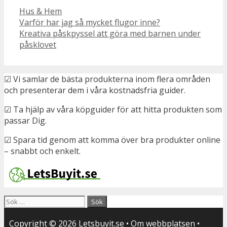
Kategorier
Hus & Hem
Varför har jag så mycket flugor inne?
Kreativa påskpyssel att göra med barnen under
påsklovet
☑ Vi samlar de bästa produkterna inom flera områden
och presenterar dem i våra kostnadsfria guider.
☑ Ta hjälp av våra köpguider för att hitta produkten som
passar Dig.
☑ Spara tid genom att komma över bra produkter online
– snabbt och enkelt.
Sök
efter:
Copyright © 2026
Letsbuyit.se
•
Om webbplatsen
•