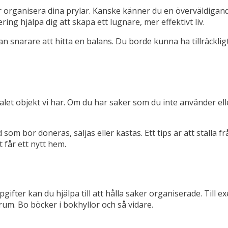
r organisera dina prylar. Kanske känner du en överväldigande 
g hjälpa dig att skapa ett lugnare, mer effektivt liv.
snarare att hitta en balans. Du borde kunna ha tillräckligt m
let objekt vi har. Om du har saker som du inte använder elle
m bör doneras, säljas eller kastas. Ett tips är att ställa frå
t får ett nytt hem.
gifter kan du hjälpa till att hålla saker organiserade. Till e
rum. Bo böcker i bokhyllor och så vidare.