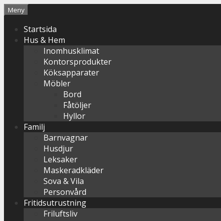
Hoppa
Meny
till
Startsida
innehåll
Hus & Hem
Inomhusklimat
Kontorsprodukter
Köksapparater
Möbler
Bord
Fåtöljer
Hyllor
Familj
Barnvagnar
Husdjur
Leksaker
Maskeradkläder
Sova & Vila
Personvård
Fritidsutrustning
Friluftsliv