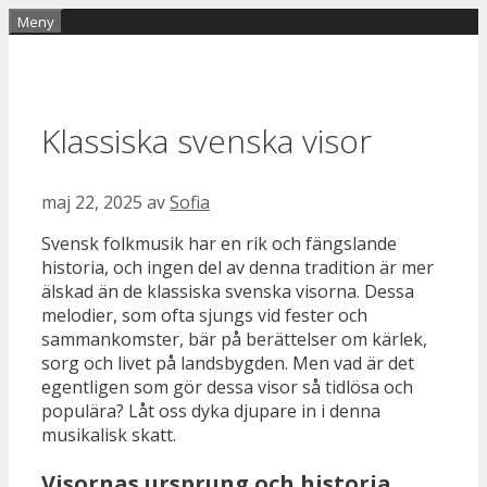
Hoppa
Meny
till
innehåll
Klassiska svenska visor
maj 22, 2025
av
Sofia
Svensk folkmusik har en rik och fängslande
historia, och ingen del av denna tradition är mer
älskad än de klassiska svenska visorna. Dessa
melodier, som ofta sjungs vid fester och
sammankomster, bär på berättelser om kärlek,
sorg och livet på landsbygden. Men vad är det
egentligen som gör dessa visor så tidlösa och
populära? Låt oss dyka djupare in i denna
musikalisk skatt.
Visornas ursprung och historia