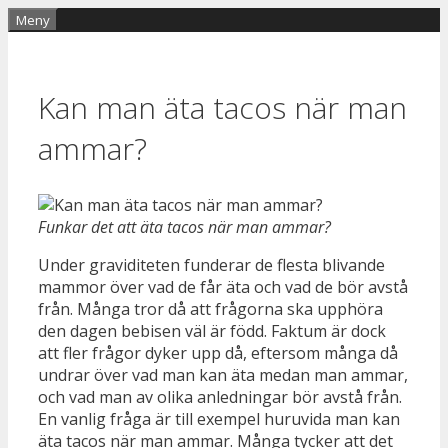
Hoppa
Meny
till
innehåll
Kan man äta tacos när man
ammar?
Funkar det att äta tacos när man ammar?
Under graviditeten funderar de flesta blivande
mammor över vad de får äta och vad de bör avstå
från. Många tror då att frågorna ska upphöra
den dagen bebisen väl är född. Faktum är dock
att fler frågor dyker upp då, eftersom många då
undrar över vad man kan äta medan man ammar,
och vad man av olika anledningar bör avstå från.
En vanlig fråga är till exempel huruvida man kan
äta tacos när man ammar. Många tycker att det