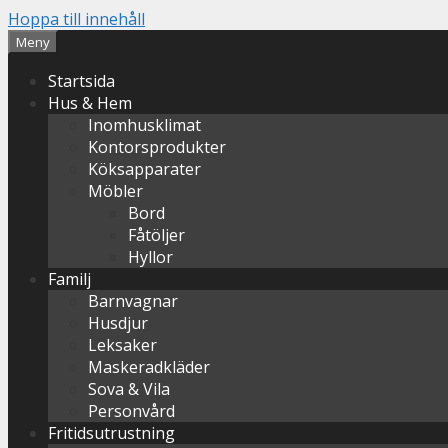
Hoppa till innehåll
Meny
Startsida
Hus & Hem
Inomhusklimat
Kontorsprodukter
Köksapparater
Möbler
Bord
Fåtöljer
Hyllor
Familj
Barnvagnar
Husdjur
Leksaker
Maskeradkläder
Sova & Vila
Personvård
Fritidsutrustning