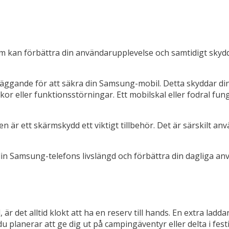
m kan förbättra din användarupplevelse och samtidigt skydda
läggande för att säkra din Samsung-mobil. Detta skyddar din 
or eller funktionsstörningar. Ett mobilskal eller fodral fun
 är ett skärmskydd ett viktigt tillbehör. Det är särskilt an
din Samsung-telefons livslängd och förbättra din dagliga anvä
r det alltid klokt att ha en reserv till hands. En extra ladd
du planerar att ge dig ut på campingäventyr eller delta i fe