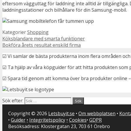
eftersom vägguttag för laddning inte alltid är tillgänglig
laddningsstationer och bilhållare för din Samsung-mobil.
Kategorier
Shopping
Köksblandare med smarta funktioner
Bokföra årets resultat enskild firma
☑ Vi samlar de bästa produkterna inom flera områden och 
☑ Ta hjälp av våra köpguider för att hitta produkten som 
☑ Spara tid genom att komma över bra produkter online –
Sök efter:
Copyright © 2026
Letsbuyit.se
•
Om webbplatsen
•
Kont
•
Guider
•
Integritetspolicy
•
Cookies
•
GDPR
Besöksadress: Klostergatan 23, 703 61 Örebro