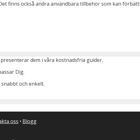
a. Det finns också andra användbara tillbehör som kan förbä
presenterar dem i våra kostnadsfria guider.
passar Dig.
 snabbt och enkelt.
akta oss
•
Blogg