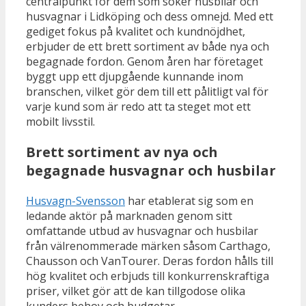
centralpunkt för dem som söker husbilar och
husvagnar i Lidköping och dess omnejd. Med ett
gediget fokus på kvalitet och kundnöjdhet,
erbjuder de ett brett sortiment av både nya och
begagnade fordon. Genom åren har företaget
byggt upp ett djupgående kunnande inom
branschen, vilket gör dem till ett pålitligt val för
varje kund som är redo att ta steget mot ett
mobilt livsstil.
Brett sortiment av nya och
begagnade husvagnar och husbilar
Husvagn-Svensson
har etablerat sig som en
ledande aktör på marknaden genom sitt
omfattande utbud av husvagnar och husbilar
från välrenommerade märken såsom Carthago,
Chausson och VanTourer. Deras fordon hålls till
hög kvalitet och erbjuds till konkurrenskraftiga
priser, vilket gör att de kan tillgodose olika
kunders behov och budgetar.