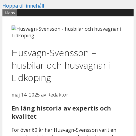
Hoppa till innehåll
Meny
Husvagn-Svensson –
husbilar och husvagnar i
Lidköping
maj 14, 2025
av
Redaktör
En lång historia av expertis och
kvalitet
För över 60 år har Husvagn-Svensson varit en