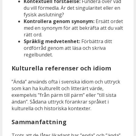
Kontextuell förståelse:
Fundera över vad
du vill förmedla. Är det singularitet eller en
fysisk avslutning?
Kontrollera genom synonym:
Ersätt ordet
med en synonym för att bekräfta att du valt
rätt ord.
Språklig medvetenhet:
Förbättra ditt
ordförråd genom att läsa och skriva
regelbundet.
Kulturella referenser och idiom
”Ända” används ofta i svenska idiom och uttryck
som kan ha kulturellt och litterärt värde,
exempelvis ”från pärm till pärm” eller ”till sista
ändan”. Sådana uttryck förankrar språket i
kulturella och historiska kontexter.
Sammanfattning
Trots att de låter likadant har ”enda” och ”ända”