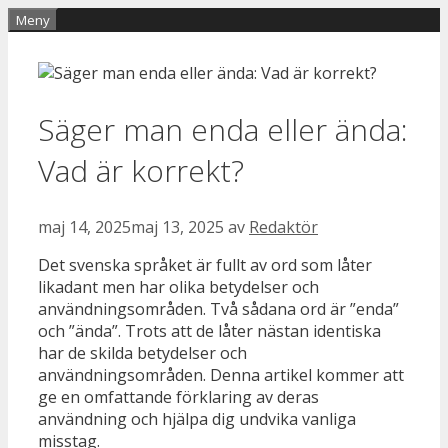
Hoppa
Meny
till
innehåll
Säger man enda eller ända:
Vad är korrekt?
maj 14, 2025
maj 13, 2025
av
Redaktör
Det svenska språket är fullt av ord som låter
likadant men har olika betydelser och
användningsområden. Två sådana ord är ”enda”
och ”ända”. Trots att de låter nästan identiska
har de skilda betydelser och
användningsområden. Denna artikel kommer att
ge en omfattande förklaring av deras
användning och hjälpa dig undvika vanliga
misstag.