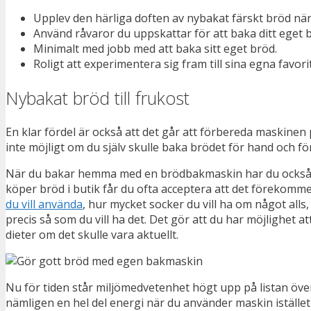
Upplev den härliga doften av nybakat färskt bröd n
Använd råvaror du uppskattar för att baka ditt eget 
Minimalt med jobb med att baka sitt eget bröd.
Roligt att experimentera sig fram till sina egna favori
Nybakat bröd till frukost
En klar fördel är också att det går att förbereda maskinen 
inte möjligt om du själv skulle baka brödet för hand och fö
När du bakar hemma med en brödbakmaskin har du också en k
köper bröd i butik får du ofta acceptera att det förekommer
du vill använda
, hur mycket socker du vill ha om något all
precis så som du vill ha det. Det gör att du har möjlighet att
dieter om det skulle vara aktuellt.
Nu för tiden står miljömedvetenhet högt upp på listan över
nämligen en hel del energi när du använder maskin istället fö