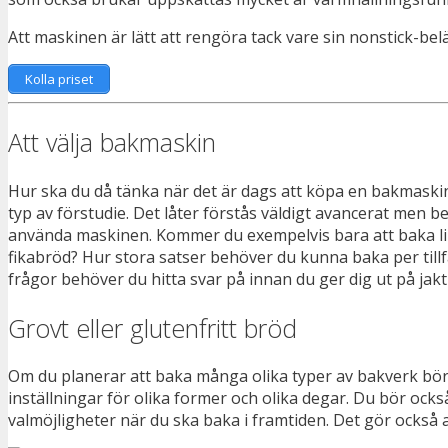
Att maskinen är lätt att rengöra tack vare sin nonstick-belä
Kolla priset
Att välja bakmaskin
Hur ska du då tänka när det är dags att köpa en bakmaskin
typ av förstudie. Det låter förstås väldigt avancerat men 
använda maskinen. Kommer du exempelvis bara att baka lim
fikabröd? Hur stora satser behöver du kunna baka per til
frågor behöver du hitta svar på innan du ger dig ut på jak
Grovt eller glutenfritt bröd
Om du planerar att baka många olika typer av bakverk bör 
inställningar för olika former och olika degar. Du bör ock
valmöjligheter när du ska baka i framtiden. Det gör också