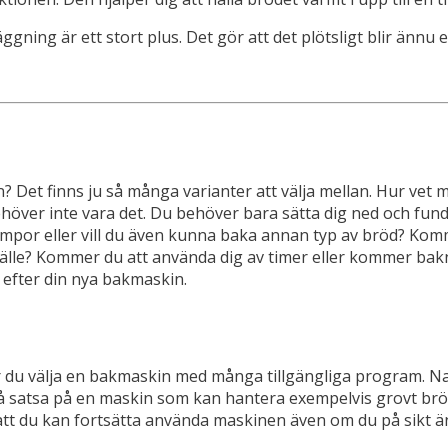
ggning är ett stort plus. Det gör att det plötsligt blir ännu 
? Det finns ju så många varianter att välja mellan. Hur vet
behöver inte vara det. Du behöver bara sätta dig ned och fu
por eller vill du även kunna baka annan typ av bröd? Komm
lfälle? Kommer du att använda dig av timer eller kommer b
t efter din nya bakmaskin.
du välja en bakmaskin med många tillgängliga program. Natur
så satsa på en maskin som kan hantera exempelvis grovt bröd 
 att du kan fortsätta använda maskinen även om du på sikt ä