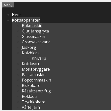
Hoppa
Meny
till
Hem
innehåll
Köksapparater
Bakmaskin
Gjutjärnsgryta
Glassmaskin
Grönsakssvarv
Jäskorg
Knivblock
Knivslip
Köttkvarn
Mokabryggare
Pastamaskin
Popcornmaskin
Riskokare
Råsaftcentrifug
Röklåda
Tryckkokare
Våffeljärn