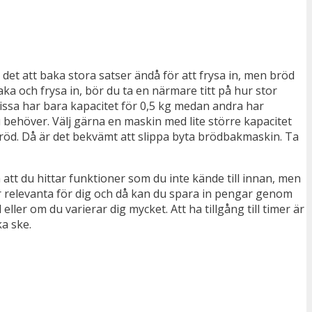
det att baka stora satser ändå för att frysa in, men bröd
baka och frysa in, bör du ta en närmare titt på hur stor
 Vissa har bara kapacitet för 0,5 kg medan andra har
du behöver. Välj gärna en maskin med lite större kapacitet
 bröd. Då är det bekvämt att slippa byta brödbakmaskin. Ta
att du hittar funktioner som du inte kände till innan, men
är relevanta för dig och då kan du spara in pengar genom
ler om du varierar dig mycket. Att ha tillgång till timer är
ka ske.