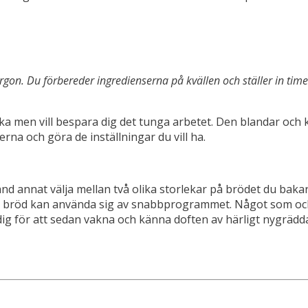
gon. Du förbereder ingredienserna på kvällen och ställer in timer
a men vill bespara dig det tunga arbetet. Den blandar och 
erna och göra de inställningar du vill ha.
d annat välja mellan två olika storlekar på brödet du bakar.
t bröd kan använda sig av snabbprogrammet. Något som ock
r dig för att sedan vakna och känna doften av härligt nygrä