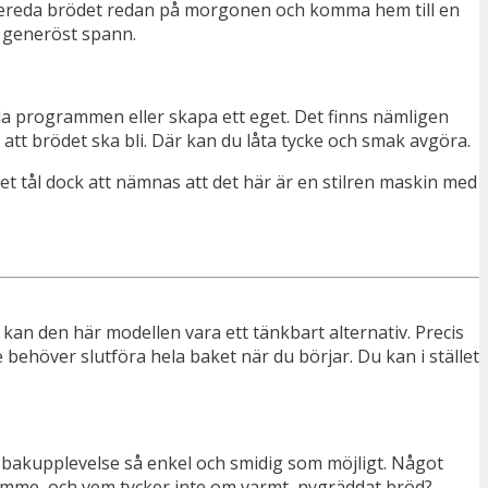
örbereda brödet redan på morgonen och komma hem till en
gt generöst spann.
lda programmen eller skapa ett eget. Det finns nämligen
 att brödet ska bli. Där kan du låta tycke och smak avgöra.
t tål dock att nämnas att det här är en stilren maskin med
kan den här modellen vara ett tänkbart alternativ. Precis
behöver slutföra hela baket när du börjar. Du kan i stället
in bakupplevelse så enkel och smidig som möjligt. Något
timme, och vem tycker inte om varmt, nygräddat bröd?