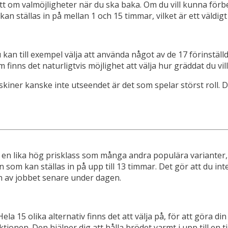
gott om valmöjligheter när du ska baka. Om du vill kunna f
kan ställas in på mellan 1 och 15 timmar, vilket är ett väldi
 kan till exempel välja att använda något av de 17 förinstäl
nns det naturligtvis möjlighet att välja hur gräddat du vill
ner kanske inte utseendet är det som spelar störst roll. De
 en lika hög prisklass som många andra populära varianter, 
om kan ställas in på upp till 13 timmar. Det gör att du inte 
n av jobbet senare under dagen.
a 15 olika alternativ finns det att välja på, för att göra d
onen. Den hjälper dig att hålla brödet varmt i upp till en 