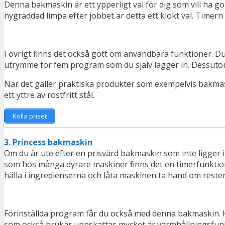
Denna bakmaskin är ett ypperligt val för dig som vill ha 
nygräddad limpa efter jobbet är detta ett klokt val. Timern 
I övrigt finns det också gott om användbara funktioner. Du
utrymme för fem program som du själv lägger in. Dessutom fi
När det gäller praktiska produkter som exempelvis bakmaski
ett yttre av rostfritt stål.
Kolla priset
3. Princess bakmaskin
Om du är ute efter en prisvärd bakmaskin som inte ligger i
som hos många dyrare maskiner finns det en timerfunktion s
hälla i ingredienserna och låta maskinen ta hand om reste
Förinställda program får du också med denna bakmaskin. Hel
som också brukar uppskattas mycket är varmhållningsfunkti