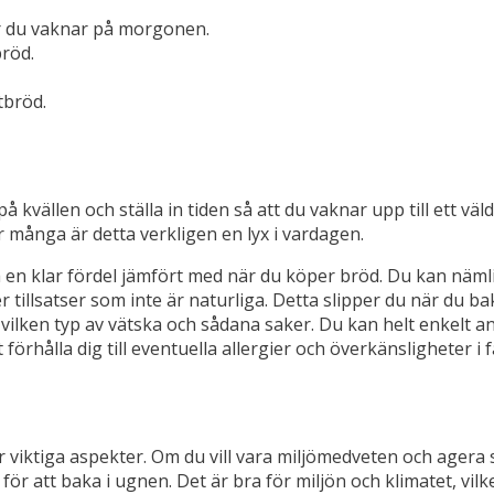
är du vaknar på morgonen.
bröd.
tbröd.
på kvällen och ställa in tiden så att du vaknar upp till ett 
r många är detta verkligen en lyx i vardagen.
lar fördel jämfört med när du köper bröd. Du kan nämligen 
 tillsatser som inte är naturliga. Detta slipper du när du ba
s, vilken typ av vätska och sådana saker. Du kan helt enkelt
 förhålla dig till eventuella allergier och överkänsligheter i 
 viktiga aspekter. Om du vill vara miljömedveten och agera 
r att baka i ugnen. Det är bra för miljön och klimatet, vilket