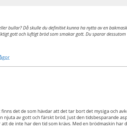
ler bullar? Då skulle du definitivt kunna ha nytta av en bakmas
igt gott och luftigt bröd som smakar gott. Du sparar dessutom tid
rågor
t finns det de som hävdar att det tar bort det mysiga och avko
an njuta av gott och färskt bröd. Just den tidsbesparande a
tt de inte har den tid som krävs. Med en brödmaskin har däre