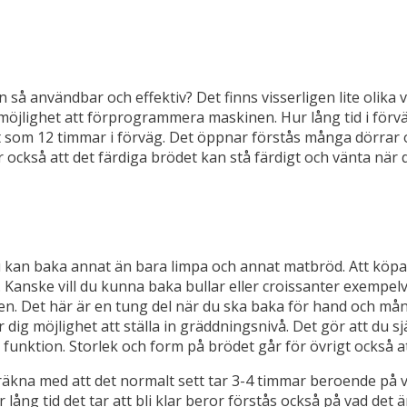
å användbar och effektiv? Det finns visserligen lite olika v
öjlighet att förprogrammera maskinen. Hur lång tid i förväg 
gt som 12 timmar i förväg. Det öppnar förstås många dörrar o
r också att det färdiga brödet kan stå färdigt och vänta n
 du kan baka annat än bara limpa och annat matbröd. Att köp
anske vill du kunna baka bullar eller croissanter exempelvi
. Det här är en tung del när du ska baka för hand och många
ig möjlighet att ställa in gräddningsnivå. Det gör att du sjä
 funktion. Storlek och form på brödet går för övrigt också a
ck räkna med att det normalt sett tar 3-4 timmar beroende på
ång tid det tar att bli klar beror förstås också på vad det 