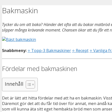
Bakmaskin
Tycker du om att baka? Händer det ofta att du bakar matbröd el
slipper många krävande moment. Chansen ökar att du får ett rikt
Snabbmeny:
⭐
Topp-3 Bakmaskiner
⭐
Recept
⭐
Vanliga f
Fördelar med bakmaskinen
Innehåll
Det är lätt att hitta fördelar med att ha en bakmaskin. Viss
Däremot gör det att du får tid över för annat, men ändå k
som vill kunna äta sitt eget hembakta bröd men som anser a