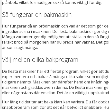
plånbok, vilket förmodligen också känns viktigt för dig.
Så fungerar en bakmaskin
Hur fungerar då en brödmaskin och vad är det som gör den s
ingredienserna i maskinen. De flesta bakmaskiner ger dig m
Många varianter ger dig möjlighet att ställa in den så lån
färskt bröd på morgonen när du precis har vaknat. Det gö
är som sagt många.
Välj mellan olika bakprogram
De flesta maskiner har ett flertal program, vilket gör att
experimentera och baka så många olika saker som möjligt. K
tidigare nämnts. Maskinen tar därefter hand om knådningen
maskinen och gräddas även i denna. De flesta maskiner ger d
eller någonstans där emellan. Det är en väldigt uppskattad
Hur lång tid det tar att baka klart kan variera. Du får do
snabbprogram som gör att det går betydligt snabbare. Hur l