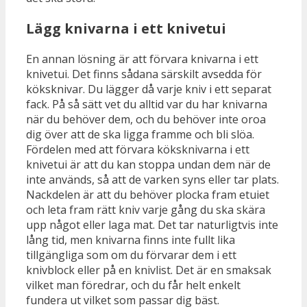
Lägg knivarna i ett knivetui
En annan lösning är att förvara knivarna i ett
knivetui. Det finns sådana särskilt avsedda för
köksknivar. Du lägger då varje kniv i ett separat
fack. På så sätt vet du alltid var du har knivarna
när du behöver dem, och du behöver inte oroa
dig över att de ska ligga framme och bli slöa.
Fördelen med att förvara köksknivarna i ett
knivetui är att du kan stoppa undan dem när de
inte används, så att de varken syns eller tar plats.
Nackdelen är att du behöver plocka fram etuiet
och leta fram rätt kniv varje gång du ska skära
upp något eller laga mat. Det tar naturligtvis inte
lång tid, men knivarna finns inte fullt lika
tillgängliga som om du förvarar dem i ett
knivblock eller på en knivlist. Det är en smaksak
vilket man föredrar, och du får helt enkelt
fundera ut vilket som passar dig bäst.