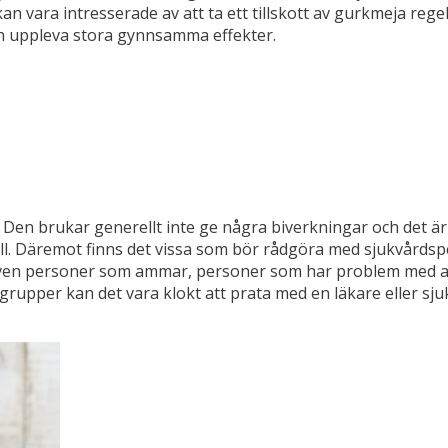
n vara intresserade av att ta ett tillskott av gurkmeja reg
an uppleva stora gynnsamma effekter.
en brukar generellt inte ge några biverkningar och det är hel
ill. Däremot finns det vissa som bör rådgöra med sjukvårdspe
även personer som ammar, personer som har problem med an
rupper kan det vara klokt att prata med en läkare eller sjuk