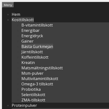
Hoppa
Meny
till
Hem
innehåll
Kosttillskott
B-vitamintillskott
Energibar
Energidryck
Gainer
Bästa Gurkmejan
Järntillskott
Koffeintillskott
Kreatin
Matsmältningstillskott
Msm-pulver
Multivitamintillskott
Omega-3 tillskott
Probiotika
Selentillskott
ZMA-tillskott
Proteinpulver