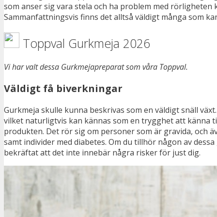
som anser sig vara stela och ha problem med rörligheten ka
Sammanfattningsvis finns det alltså väldigt många som k
Toppval Gurkmeja 2026
Vi har valt dessa Gurkmejapreparat som våra Toppval.
Väldigt få biverkningar
Gurkmeja skulle kunna beskrivas som en väldigt snäll växt. D
vilket naturligtvis kan kännas som en trygghet att känna t
produkten. Det rör sig om personer som är gravida, och 
samt individer med diabetes. Om du tillhör någon av dessa g
bekräftat att det inte innebär några risker för just dig.