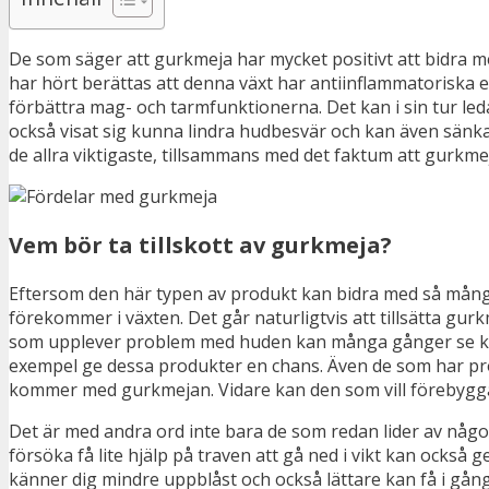
De som säger att gurkmeja har mycket positivt att bidra med
har hört berättas att denna växt har antiinflammatoriska 
förbättra mag- och tarmfunktionerna. Det kan i sin tur led
också visat sig kunna lindra hudbesvär och kan även sänk
de allra viktigaste, tillsammans med det faktum att gurkm
Vem bör ta tillskott av gurkmeja?
Eftersom den här typen av produkt kan bidra med så många 
förekommer i växten. Det går naturligtvis att tillsätta gur
som upplever problem med huden kan många gånger se kraft
exempel ge dessa produkter en chans. Även de som har p
kommer med gurkmejan. Vidare kan den som vill förebygga 
Det är med andra ord inte bara de som redan lider av någo
försöka få lite hjälp på traven att gå ned i vikt kan också
känner dig mindre uppblåst och också lättare kan få i gån