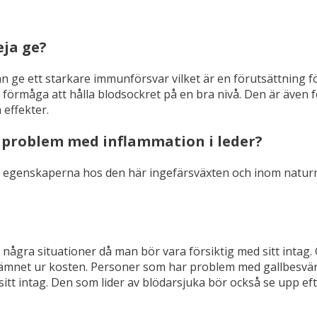
eja ge?
e ett starkare immunförsvar vilket är en förutsättning för e
förmåga att hålla blodsockret på en bra nivå. Den är även 
 effekter.
problem med inflammation i leder?
ka egenskaperna hos den här ingefärsväxten och inom naturm
 några situationer då man bör vara försiktig med sitt intag.
 ämnet ur kosten. Personer som har problem med gallbesvär
t intag. Den som lider av blödarsjuka bör också se upp e