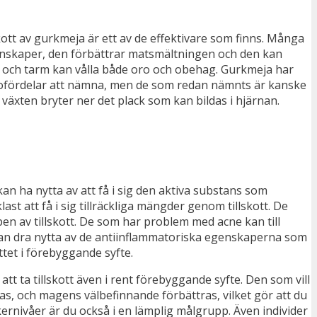
skott av gurkmeja är ett av de effektivare som finns. Många
genskaper, den förbättrar matsmältningen och den kan
age och tarm kan vålla både oro och obehag. Gurkmeja har
älsofördelar att nämna, men de som redan nämnts är kanske
äxten bryter ner det plack som kan bildas i hjärnan.
n ha nytta av att få i sig den aktiva substans som
st att få i sig tillräckliga mängder genom tillskott. De
n av tillskott. De som har problem med acne kan till
n dra nytta av de antiinflammatoriska egenskaperna som
tet i förebyggande syfte.
 ta tillskott även i rent förebyggande syfte. Den som vill
ras, och magens välbefinnande förbättras, vilket gör att du
rnivåer är du också i en lämplig målgrupp. Även individer