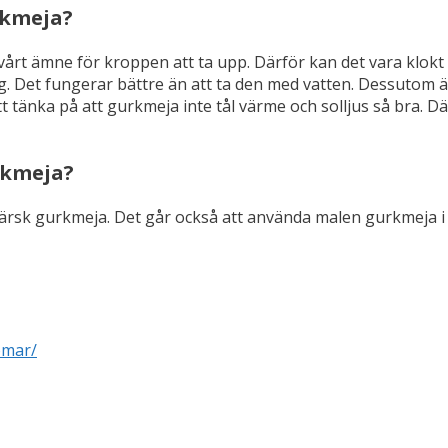
rkmeja?
 svårt ämne för kroppen att ta upp. Därför kan det vara klokt 
teg. Det fungerar bättre än att ta den med vatten. Dessutom 
 tänka på att gurkmeja inte tål värme och solljus så bra. Där
urkmeja?
rsk gurkmeja. Det går också att använda malen gurkmeja i oli
omar/