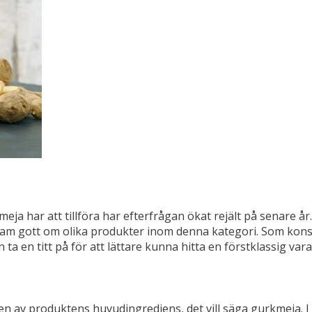
ja har att tillföra har efterfrågan ökat rejält på senare å
ts fram gott om olika produkter inom denna kategori. Som kon
a en titt på för att lättare kunna hitta en förstklassig vara
gen av produktens huvudingrediens, det vill säga gurkmeja. 