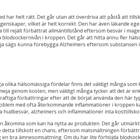
 har helt rätt. Det går utan att överdriva att påstå att till
egenskaper, vilket är helt korrekt. Den har även läkande e
a till rejält förbättrat allmäntillstånd eftersom besvär i m
a blodsockernivån i kroppen. Det går att hitta ännu fler h
eja sägs kunna förebygga Alzheimers eftersom substansen i v
olika hälsomässiga fördelar finns det väldigt många som ka
kmeja genom kosten, men väldigt många tycker att det är enkla
iga förbättringar efter att de börjat använda den här type
roblem med ofta återkommande inflammationer i kroppen ka
hudbesvär, alzheimers och inflammationer inta kosttillskot
n åkomma som kan ha nytta av produkten. Det går utmärkt att
 ge detta tillskott en chans, eftersom matsmältningen förbätt
g en bra ämnesomsättning. Om du har lite förhöjda blodsocke