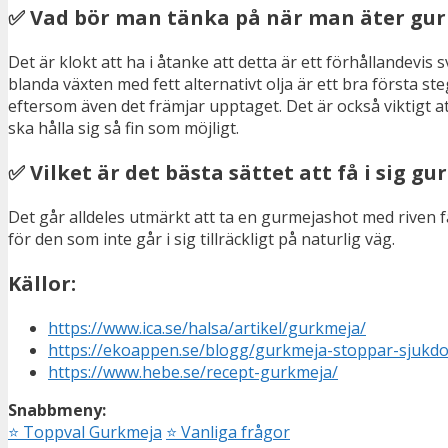
✅ Vad bör man tänka på när man äter gu
Det är klokt att ha i åtanke att detta är ett förhållandevis
blanda växten med fett alternativt olja är ett bra första s
eftersom även det främjar upptaget. Det är också viktigt att
ska hålla sig så fin som möjligt.
✅ Vilket är det bästa sättet att få i sig g
Det går alldeles utmärkt att ta en gurmejashot med riven fä
för den som inte går i sig tillräckligt på naturlig väg.
Källor:
https://www.ica.se/halsa/artikel/gurkmeja/
https://ekoappen.se/blogg/gurkmeja-stoppar-sjukd
https://www.hebe.se/recept-gurkmeja/
Snabbmeny:
⭐
Toppval Gurkmeja
⭐
Vanliga frågor