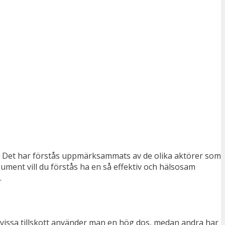
r. Det har förstås uppmärksammats av de olika aktörer som
sument vill du förstås ha en så effektiv och hälsosam
.
I vissa tillskott använder man en hög dos, medan andra har