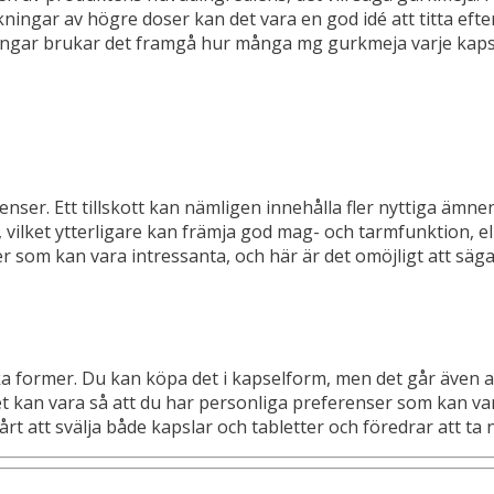
rkningar av högre doser kan det vara en god idé att titta ef
kningar brukar det framgå hur många mg gurkmeja varje kapse
ienser. Ett tillskott kan nämligen innehålla fler nyttiga äm
, vilket ytterligare kan främja god mag- och tarmfunktion,
som kan vara intressanta, och här är det omöjligt att säga v
 former. Du kan köpa det i kapselform, men det går även att 
et kan vara så att du har personliga preferenser som kan vara 
årt att svälja både kapslar och tabletter och föredrar att ta 