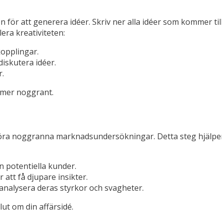
för att generera idéer. Skriv ner alla idéer som kommer til
era kreativiteten:
kopplingar.
diskutera idéer.
r.
 mer noggrant.
t göra noggranna marknadsundersökningar. Detta steg hjälper
n potentiella kunder.
att få djupare insikter.
analysera deras styrkor och svagheter.
ut om din affärsidé.