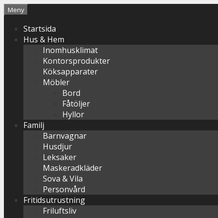
Hoppa
Meny
till
Startsida
innehåll
Hus & Hem
Inomhusklimat
Kontorsprodukter
Köksapparater
Möbler
Bord
Fåtöljer
Hyllor
Familj
Barnvagnar
Husdjur
Leksaker
Maskeradkläder
Sova & Vila
Personvård
Fritidsutrustning
Friluftsliv