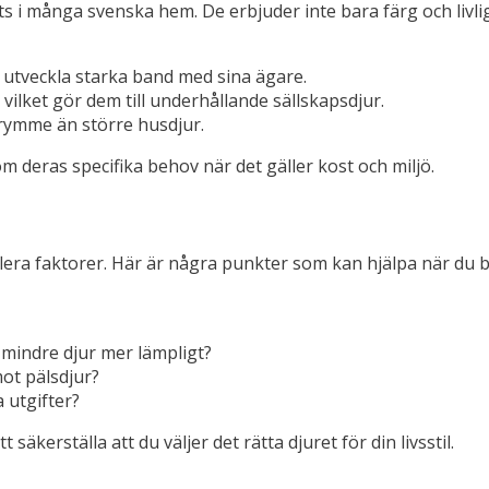
s i många svenska hem. De erbjuder inte bara färg och livli
 utveckla starka band med sina ägare.
vilket gör dem till underhållande sällskapsdjur.
trymme än större husdjur.
 deras specifika behov när det gäller kost och miljö.
flera faktorer. Här är några punkter som kan hjälpa när du b
t mindre djur mer lämpligt?
mot pälsdjur?
 utgifter?
 säkerställa att du väljer det rätta djuret för din livsstil.