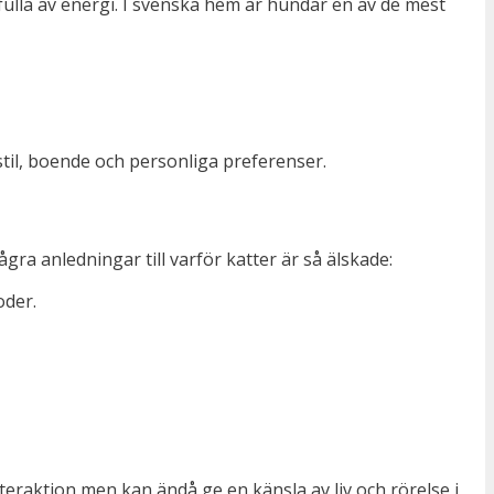
fulla av energi. I svenska hem är hundar en av de mest
sstil, boende och personliga preferenser.
gra anledningar till varför katter är så älskade:
oder.
teraktion men kan ändå ge en känsla av liv och rörelse i