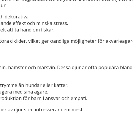
ur:
ch dekorativa.
nande effekt och minska stress.
elt att ta hand om fiskar.
tora ciklider, vilket ger oändliga möjligheter för akvarieägar
n, hamster och marsvin. Dessa djur är ofta populära bland b
trymme än hundar eller katter.
agera med sina ägare.
roduktion för barn i ansvar och empati.
typer av djur som intresserar dem mest.