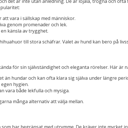
 det är inte utan anledning. De är lojala, trogna och ofta 
pularitet:
 att vara i sällskap med människor.
tiva genom promenader och lek.
en känsla av trygghet.
chihuahuor till stora schäfrar. Valet av hund kan bero på liv
ända för sin självständighet och eleganta rörelser. Här är nå
än hundar och kan ofta klara sig själva under längre peri
n egen hygien.
n vara både lekfulla och mysiga.
garna många alternativ att välja mellan.
dem som har begränsat med utrymme. De kräver inte mycket in