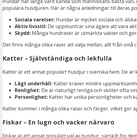
Hundar har länge varit kända som människans bästa vän, och
populära husdjuren. Här är några anledningar till deras po
Sociala varelser:
Hundar är mycket sociala och älskar
Aktiv livsstil:
De uppmuntrar sina ägare att vara ak
Skydd:
Många hundraser är utmärkta vakter och ger 
Det finns många olika raser att välja mellan, allt från små 
Katter – Självständiga och lekfulla
Katter är ett annat populärt husdjur i svenska hem. De är k
Lågt underhåll:
Katter kräver mindre uppmärksamhet 
Renlighet:
De är naturligt renliga och sköter ofta si
Personlighet:
Katter har unika personligheter och ka
Katter kommer i många olika raser och färger, vilket ger ä
Fiskar – En lugn och vacker närvaro
Fiskar är ett annat populärt val av husdjur, särskilt för 