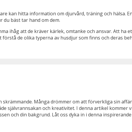
re kan hitta information om djurvård, träning och hälsa. E
r du bäst tar hand om dem.
omma ihåg att de kräver kärlek, omtanke och ansvar. Att ha ett
t förstå de olika typerna av husdjur som finns och deras be
h skrämmande. Många drömmer om att förverkliga sin affärsi
åde självrannsakan och kreativitet. I denna artikel kommer vi
essen och din bakgrund. Låt oss dyka in i denna inspirerande