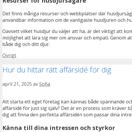
Resurser för husdjursägare
Det finns många resurser och webbplatser där husdjursäga
användbar information om de vanligaste husdjuren och hu
Oavsett vilket husdjur du väljer att ha, är det viktigt att k
möjlighet att lära sig mer om ansvar och empati. Genom at
både dig och ditt djur.
Kategorier
Övrigt
Hur du hittar rätt affärsidé för dig
april 21, 2025
av
Sofia
Att starta ett eget företag kan kännas både spännande oc
affärsidé för just sig själv? Det är en process som kräver b
dig att finna den perfekta affärsidén som passar dina intr
Känna till dina intressen och styrkor