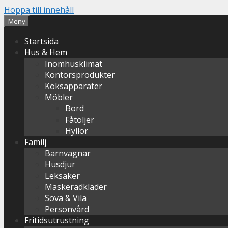
Hoppa till innehåll
Meny
Startsida
Hus & Hem
Inomhusklimat
Kontorsprodukter
Köksapparater
Möbler
Bord
Fåtöljer
Hyllor
Familj
Barnvagnar
Husdjur
Leksaker
Maskeradkläder
Sova & Vila
Personvård
Fritidsutrustning