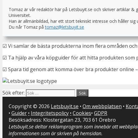
Tomaz är vår redaktör här på Letsbuyit.se och skriver artiklar & 
Universitet.
Han är allmänbildad, har ett stort tekniskt intresse och håller s
Du når Tomaz på
tomaz@letsbuyit.se
☑ Vi samlar de bästa produkterna inom flera områden och 
☑ Ta hjälp av våra köpguider för att hitta produkten som 
☑ Spara tid genom att komma över bra produkter online –
Sök efter:
Copyright © 2026
Letsbuyit.se
•
Om webbplatsen
•
Kont
•
Guider
•
Integritetspolicy
•
Cookies
•
GDPR
Besöksadress: Klostergatan 23, 703 61 Örebro
Letsbuyit.se deltar reklamprogram som innebär att webbplat
informationen som är skriven på hemsidan.