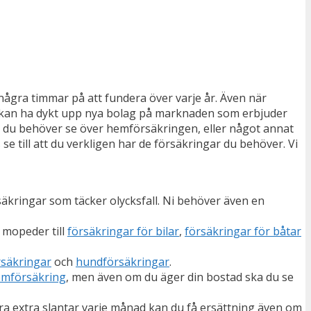
några timmar på att fundera över varje år. Även när
et kan ha dykt upp nya bolag på marknaden som erbjuder
 du behöver se över hemförsäkringen, eller något annat
se till att du verkligen har de försäkringar du behöver. Vi
rsäkringar som täcker olycksfall. Ni behöver även en
n mopeder till
försäkringar för bilar
,
försäkringar för båtar
rsäkringar
och
hundförsäkringar
.
mförsäkring
, men även om du äger din bostad ska du se
ågra extra slantar varje månad kan du få ersättning även om