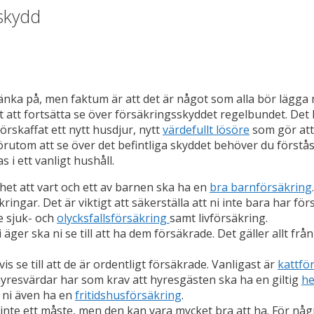
sskydd
nka på, men faktum är att det är något som alla bör lägga 
kt att fortsätta se över försäkringsskyddet regelbundet. D
örskaffat ett nytt husdjur, nytt
värdefullt lösöre
som gör att
örutom att se över det befintliga skyddet behöver du förstås 
 i ett vanligt hushåll.
het att vart och ett av barnen ska ha en
bra barnförsäkring
.
ngar. Det är viktigt att säkerställa att ni inte bara har fö
e sjuk- och
olycksfallsförsäkring
samt livförsäkring.
ger ska ni se till att ha dem försäkrade. Det gäller allt frå
s se till att de är ordentligt försäkrade. Vanligast är
kattfö
yresvärdar har som krav att hyresgästen ska ha en giltig
he
r ni även ha en
fritidshusförsäkring
.
en inte ett måste, men den kan vara mycket bra att ha. För n