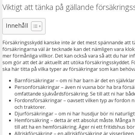
Viktigt att tänka på gällande försäkring
Innehåll
Försäkringsskydd kanske inte är det mest spännande att tä
försäkringarna väl är tecknade kan det nämligen vara klo
mer förmånliga villkor. Det kan också vara så att du har inf
som gör att det är aktuellt att utöka försäkringsskyddet. F
ska här titta på vilka typer av försäkringar som kan behövas
Barnförsäkringar – om ni har barn är det en självklar
Personförsäkringar – även ni vuxna bör ha bra försäkri
omfattande sjukvårdsförsäkring. Se till att ni har båd
Fordonsförsäkringar – oavsett vilken typ av fordon ni ä
och traktorer.
Djurförsäkringar – om ni har husdjur bör ni naturligtvi
Hemförsäkring – detta är ett absolut måste. Många h
till att ha en hemförsäkring. Äger ni ett fritidshus bö
Allriskförsäkring – en allriskförsäkring är visserlig