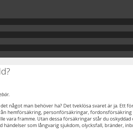
dd?
ebär.
det något man behöver ha? Det tveklösa svaret är ja. Ett f
 från hemförsäkring, personförsäkringar, fordonsförsäkring 
le vara framme. Utan dessa försäkringar står du oskyddad o
d händelser som långvarig sjukdom, olycksfall, bränder, inb