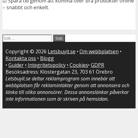
☑ Spara tid genom att komma över bra produkter online
– snabbt och enkelt.
Sök
efter:
Copyright © 2026
Letsbuyit.se
•
Om webbplatsen
•
Kontakta oss
•
Blogg
•
Guider
•
Integritetspolicy
•
Cookies
•
GDPR
Besöksadress: Klostergatan 23, 703 61 Örebro
Letsbuyit.se deltar reklamprogram som innebär att
webbplatsen får reklamintäkter genom att annonsera och
länka till olika annonsörer. Dessa annonslänkar påverkar
inte informationen som är skriven på hemsidan.