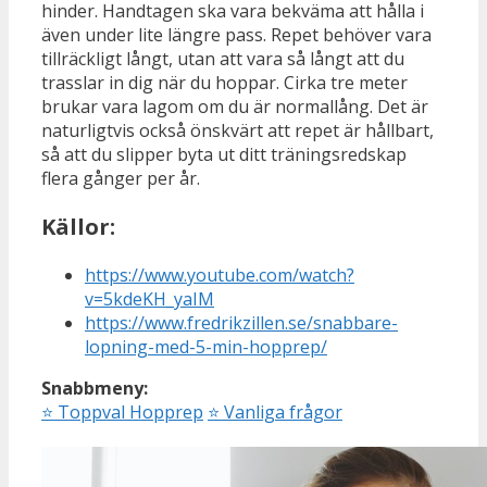
hinder. Handtagen ska vara bekväma att hålla i
även under lite längre pass. Repet behöver vara
tillräckligt långt, utan att vara så långt att du
trasslar in dig när du hoppar. Cirka tre meter
brukar vara lagom om du är normallång. Det är
naturligtvis också önskvärt att repet är hållbart,
så att du slipper byta ut ditt träningsredskap
flera gånger per år.
Källor:
https://www.youtube.com/watch?
v=5kdeKH_yaIM
https://www.fredrikzillen.se/snabbare-
lopning-med-5-min-hopprep/
Snabbmeny:
⭐
Toppval Hopprep
⭐
Vanliga frågor