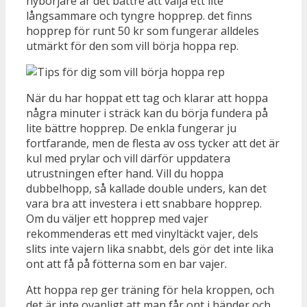
nybörjare är det bättre att välja ett lite
långsammare och tyngre hopprep. det finns
hopprep för runt 50 kr som fungerar alldeles
utmärkt för den som vill börja hoppa rep.
När du har hoppat ett tag och klarar att hoppa
några minuter i sträck kan du börja fundera på
lite bättre hopprep. De enkla fungerar ju
fortfarande, men de flesta av oss tycker att det är
kul med prylar och vill därför uppdatera
utrustningen efter hand. Vill du hoppa
dubbelhopp, så kallade double unders, kan det
vara bra att investera i ett snabbare hopprep.
Om du väljer ett hopprep med vajer
rekommenderas ett med vinyltäckt vajer, dels
slits inte vajern lika snabbt, dels gör det inte lika
ont att få på fötterna som en bar vajer.
Att hoppa rep ger träning för hela kroppen, och
det är inte ovanligt att man får ont i händer och