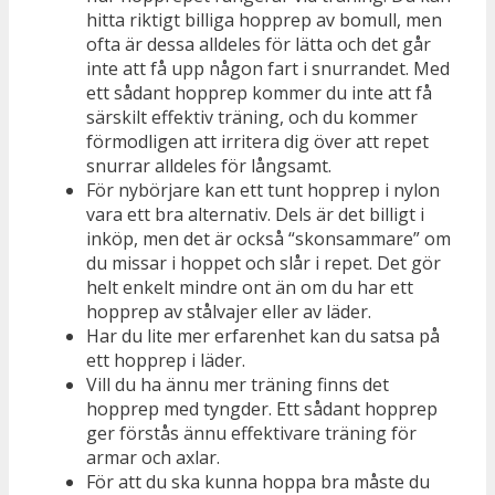
hitta riktigt billiga hopprep av bomull, men
ofta är dessa alldeles för lätta och det går
inte att få upp någon fart i snurrandet. Med
ett sådant hopprep kommer du inte att få
särskilt effektiv träning, och du kommer
förmodligen att irritera dig över att repet
snurrar alldeles för långsamt.
För nybörjare kan ett tunt hopprep i nylon
vara ett bra alternativ. Dels är det billigt i
inköp, men det är också “skonsammare” om
du missar i hoppet och slår i repet. Det gör
helt enkelt mindre ont än om du har ett
hopprep av stålvajer eller av läder.
Har du lite mer erfarenhet kan du satsa på
ett hopprep i läder.
Vill du ha ännu mer träning finns det
hopprep med tyngder. Ett sådant hopprep
ger förstås ännu effektivare träning för
armar och axlar.
För att du ska kunna hoppa bra måste du