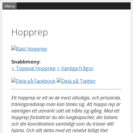
Hoppa
Meny
till
innehåll
Hopprep
Snabbmeny:
⭐
Toppval Hopprep
⭐
Vanliga frågor
Ett hopprep är ett av de mest allsidiga, och prisvärda,
träningsredskap man kan tänka sig. Att hoppa rep är
nämligen ett utmärkt sätt att hålla sig igång. Med ett
hopprep förbättrar du din lungkapacitet, din balans
och din koordination samtidigt som du tränar ditt
hjärta. Och allt detta med ett relativt billigt litet