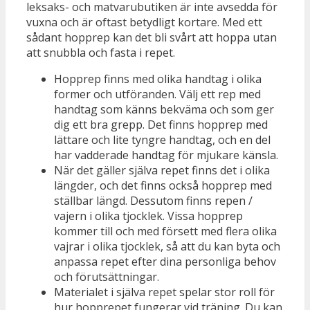
leksaks- och matvarubutiken är inte avsedda för
vuxna och är oftast betydligt kortare. Med ett
sådant hopprep kan det bli svårt att hoppa utan
att snubbla och fasta i repet.
Hopprep finns med olika handtag i olika
former och utföranden. Välj ett rep med
handtag som känns bekväma och som ger
dig ett bra grepp. Det finns hopprep med
lättare och lite tyngre handtag, och en del
har vadderade handtag för mjukare känsla.
När det gäller själva repet finns det i olika
längder, och det finns också hopprep med
ställbar längd. Dessutom finns repen /
vajern i olika tjocklek. Vissa hopprep
kommer till och med försett med flera olika
vajrar i olika tjocklek, så att du kan byta och
anpassa repet efter dina personliga behov
och förutsättningar.
Materialet i själva repet spelar stor roll för
hur hopprepet fungerar vid träning. Du kan