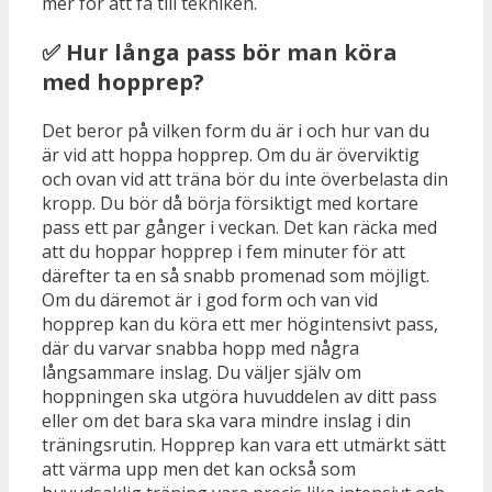
mer för att få till tekniken.
✅ Hur långa pass bör man köra
med hopprep?
Det beror på vilken form du är i och hur van du
är vid att hoppa hopprep. Om du är överviktig
och ovan vid att träna bör du inte överbelasta din
kropp. Du bör då börja försiktigt med kortare
pass ett par gånger i veckan. Det kan räcka med
att du hoppar hopprep i fem minuter för att
därefter ta en så snabb promenad som möjligt.
Om du däremot är i god form och van vid
hopprep kan du köra ett mer högintensivt pass,
där du varvar snabba hopp med några
långsammare inslag. Du väljer själv om
hoppningen ska utgöra huvuddelen av ditt pass
eller om det bara ska vara mindre inslag i din
träningsrutin. Hopprep kan vara ett utmärkt sätt
att värma upp men det kan också som