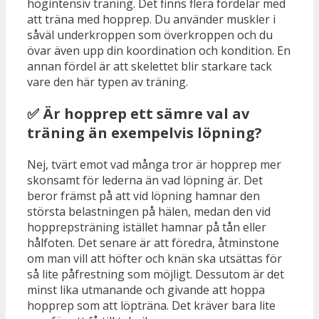
högintensiv träning. Det finns flera fördelar med
att träna med hopprep. Du använder muskler i
såväl underkroppen som överkroppen och du
övar även upp din koordination och kondition. En
annan fördel är att skelettet blir starkare tack
vare den här typen av träning.
✅ Är hopprep ett sämre val av
träning än exempelvis löpning?
Nej, tvärt emot vad många tror är hopprep mer
skonsamt för lederna än vad löpning är. Det
beror främst på att vid löpning hamnar den
största belastningen på hälen, medan den vid
hopprepsträning istället hamnar på tån eller
hålfoten. Det senare är att föredra, åtminstone
om man vill att höfter och knän ska utsättas för
så lite påfrestning som möjligt. Dessutom är det
minst lika utmanande och givande att hoppa
hopprep som att löpträna. Det kräver bara lite