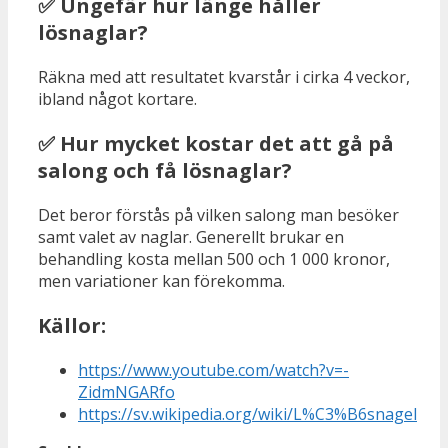
✅ Ungefär hur länge håller
lösnaglar?
Räkna med att resultatet kvarstår i cirka 4 veckor,
ibland något kortare.
✅ Hur mycket kostar det att gå på
salong och få lösnaglar?
Det beror förstås på vilken salong man besöker
samt valet av naglar. Generellt brukar en
behandling kosta mellan 500 och 1 000 kronor,
men variationer kan förekomma.
Källor:
https://www.youtube.com/watch?v=-
ZidmNGARfo
https://sv.wikipedia.org/wiki/L%C3%B6snagel