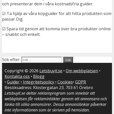
och presenterar dem i våra kostnadsfria guider.
☑ Ta hjälp av våra köpguider för att hitta produkten som
passar Dig.
☑ Spara tid genom att komma över bra produkter online
– snabbt och enkelt.
Sök efter:
Copyright © 2026
Letsbuyit.se
•
Om webbplatsen
•
Kontakta oss
•
Blogg
•
Guider
•
Integritetspolicy
•
Cookies
•
GDPR
Besöksadress: Klostergatan 23, 703 61 Örebro
Letsbuyit.se deltar reklamprogram som innebär att
webbplatsen får reklamintäkter genom att annonsera och
länka till olika annonsörer. Dessa annonslänkar påverkar
inte informationen som är skriven på hemsidan.