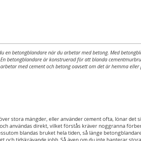
r du en betongblandare när du arbetar med betong. Med betongbl
 En betongblandare är konstruerad för att blanda cementmurbru
u arbetar med cement och betong oavsett om det är hemma eller 
ver stora mängder, eller använder cement ofta, lönar det si
ch användas direkt, vilket förstås kräver noggranna förber
ssutom blandas bruket hela tiden, så länge betongblanda
tungt och tidskrävande jobb. Så även om du inte hanterar st