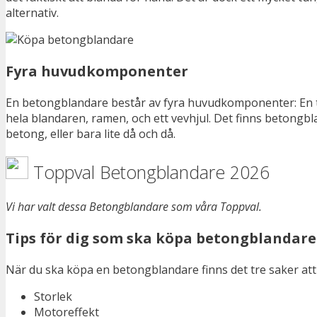
alternativ.
Fyra huvudkomponenter
En betongblandare består av fyra huvudkomponenter: En tr
hela blandaren, ramen, och ett vevhjul. Det finns betongbl
betong, eller bara lite då och då.
Toppval Betongblandare 2026
Vi har valt dessa Betongblandare som våra Toppval.
Tips för dig som ska köpa betongblandare
När du ska köpa en betongblandare finns det tre saker att t
Storlek
Motoreffekt