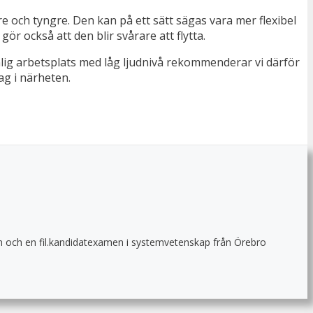
och tyngre. Den kan på ett sätt sägas vara mer flexibel
ör också att den blir svårare att flytta.
nlig arbetsplats med låg ljudnivå rekommenderar vi därför
ag i närheten.
nden och en fil.kandidatexamen i systemvetenskap från Örebro