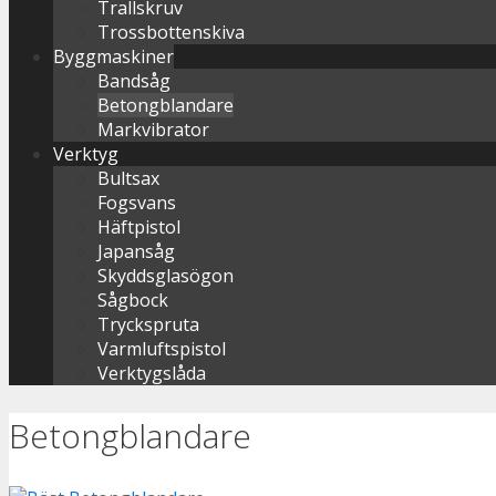
Trallskruv
Trossbottenskiva
Byggmaskiner
Bandsåg
Betongblandare
Markvibrator
Verktyg
Bultsax
Fogsvans
Häftpistol
Japansåg
Skyddsglasögon
Sågbock
Tryckspruta
Varmluftspistol
Verktygslåda
Betongblandare