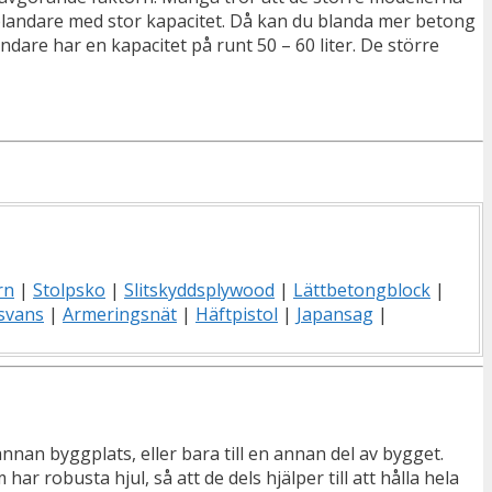
gblandare med stor kapacitet. Då kan du blanda mer betong
dare har en kapacitet på runt 50 – 60 liter. De större
rn
|
Stolpsko
|
Slitskyddsplywood
|
Lättbetongblock
|
svans
|
Armeringsnät
|
Häftpistol
|
Japansag
|
nan byggplats, eller bara till en annan del av bygget.
r robusta hjul, så att de dels hjälper till att hålla hela