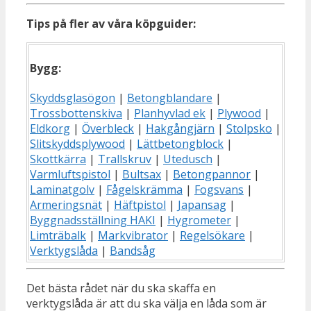
Tips på fler av våra köpguider:
Bygg:
Skyddsglasögon
|
Betongblandare
|
Trossbottenskiva
|
Planhyvlad ek
|
Plywood
|
Eldkorg
|
Överbleck
|
Hakgångjärn
|
Stolpsko
|
Slitskyddsplywood
|
Lättbetongblock
|
Skottkärra
|
Trallskruv
|
Utedusch
|
Varmluftspistol
|
Bultsax
|
Betongpannor
|
Laminatgolv
|
Fågelskrämma
|
Fogsvans
|
Armeringsnät
|
Häftpistol
|
Japansag
|
Byggnadsställning HAKI
|
Hygrometer
|
Limträbalk
|
Markvibrator
|
Regelsökare
|
Verktygslåda
|
Bandsåg
Det bästa rådet när du ska skaffa en
verktygslåda är att du ska välja en låda som är