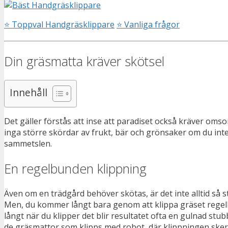
⭐
Toppval Handgräsklippare
⭐
Vanliga frågor
Din gräsmatta kräver skötsel
Innehåll
Det gäller förstås att inse att paradiset också kräver oms
inga större skördar av frukt, bär och grönsaker om du inte 
sammetslen.
En regelbunden klippning
Även om en trädgård behöver skötas, är det inte alltid så
Men, du kommer långt bara genom att klippa gräset regelbun
långt när du klipper det blir resultatet ofta en gulnad stu
de gräsmattor som klipps med robot, där klippningen sker k