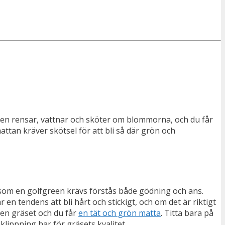
ngen rensar, vattnar och sköter om blommorna, och du får
ttan kräver skötsel för att bli så där grön och
r som en golfgreen krävs förstås både gödning och ans.
n tendens att bli hårt och stickigt, och om det är riktigt
gen gräset och du får
en tät och grön matta
. Titta bara på
lippning har för gräsets kvalitet.