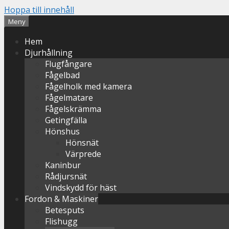
Hoppa till innehåll
Meny
Hem
Djurhållning
Flugfångare
Fågelbad
Fågelholk med kamera
Fågelmatare
Fågelskrämma
Getingfälla
Hönshus
Hönsnät
Värprede
Kaninbur
Rådjursnät
Vindskydd för häst
Fordon & Maskiner
Betesputs
Flishugg