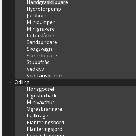
Handgräsklippare
Hydroforpump
Jordborr
Minidumper
Minigrävare
Rotorslåtter
Sandspridare
Skogsvagn
Släntklippare
Stubbfräs
Vedklyv
Vedtransportör
Odling
Hönsgödsel
Ligusterhäck
Miniväxthus
Ogräsbrännare
Pallkrage
Planteringsbord
Planteringsjord
Regnvattentunna