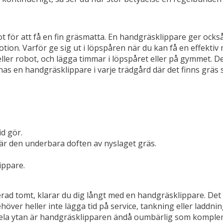
t för att få en fin gräsmatta. En handgräsklippare ger också
ion. Varför ge sig ut i löpspåren när du kan få en effektiv
eller robot, och lägga timmar i löpspåret eller på gymmet. 
nnas en handgräsklippare i varje trädgård där det finns grä
d gör.
är den underbara doften av nyslaget gräs.
ippare.
erad tomt, klarar du dig långt med en handgräsklippare. Det
er heller inte lägga tid på service, tankning eller laddning
a hela ytan är handgräsklipparen ändå oumbärlig som kompl