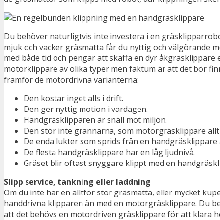
Du behöver naturligtvis inte investera i en gräsklipparrobo
mjuk och vacker gräsmatta får du nyttig och välgörande mot
med både tid och pengar att skaffa en dyr åkgräsklippare 
motorklippare av olika typer men faktum är att det bör fi
framför de motordrivna varianterna:
Den kostar inget alls i drift.
Den ger nyttig motion i vardagen.
Handgräsklipparen är snäll mot miljön.
Den stör inte grannarna, som motorgräsklippare allti
De enda lukter som sprids från en handgräsklippare 
De flesta handgräsklippare har en låg ljudnivå.
Gräset blir oftast snyggare klippt med en handgräskl
Slipp service, tankning eller laddning
Om du inte har en alltför stor gräsmatta, eller mycket kup
handdrivna klipparen än med en motorgräsklippare. Du behöv
att det behövs en motordriven gräsklippare för att klar