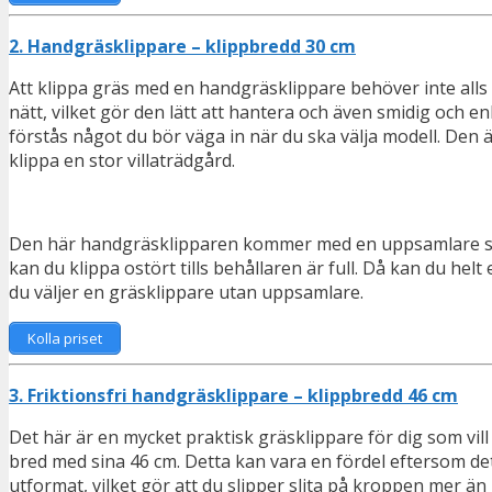
2. Handgräsklippare – klippbredd 30 cm
Att klippa gräs med en handgräsklippare behöver inte alls 
nätt, vilket gör den lätt att hantera och även smidig och e
förstås något du bör väga in när du ska välja modell. Den ä
klippa en stor villaträdgård.
Den här handgräsklipparen kommer med en uppsamlare som ry
kan du klippa ostört tills behållaren är full. Då kan du he
du väljer en gräsklippare utan uppsamlare.
Kolla priset
3. Friktionsfri handgräsklippare – klippbredd 46 cm
Det här är en mycket praktisk gräsklippare för dig som vil
bred med sina 46 cm. Detta kan vara en fördel eftersom de
utformat, vilket gör att du slipper slita på kroppen mer ä