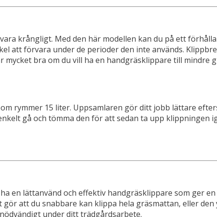
vara krångligt. Med den här modellen kan du på ett förhållan
nkel att förvara under de perioder den inte används. Klippbre
r mycket bra om du vill ha en handgräsklippare till mindre g
mmer 15 liter. Uppsamlaren gör ditt jobb lättare eftersom d
lt enkelt gå och tömma den för att sedan ta upp klippningen i
l ha en lättanvänd och effektiv handgräsklippare som ger en 
t gör att du snabbare kan klippa hela gräsmattan, eller den
n nödvändigt under ditt trädgårdsarbete.