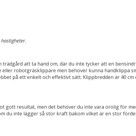
 hastigheter.
n trädgård att ta hand om, där du inte tycker att en bensin
 eller robotgräsklippare men behöver kunna handklippa sm
et på ett enkelt och effektivt sätt. Klippbredden är 40 cm o
t gott resultat, men det behöver du inte vara orolig för m
en om du inte lägger så stor kraft bakom vilket är en stor fö