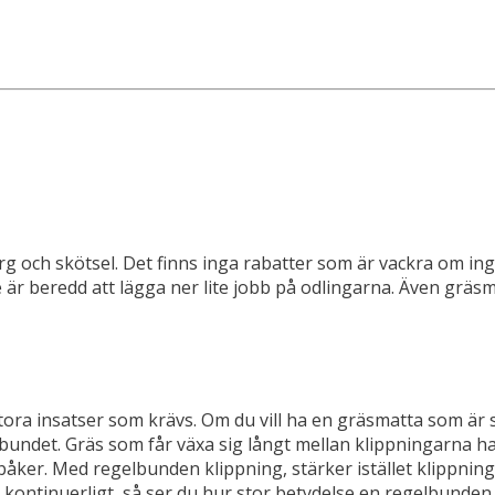
org och skötsel. Det finns inga rabatter som är vackra om i
är beredd att lägga ner lite jobb på odlingarna. Även gräsma
 stora insatser som krävs. Om du vill ha en gräsmatta som ä
det. Gräs som får växa sig långt mellan klippningarna har e
bbåker. Med regelbunden klippning, stärker istället klippnin
ontinuerligt, så ser du hur stor betydelse en regelbunden k