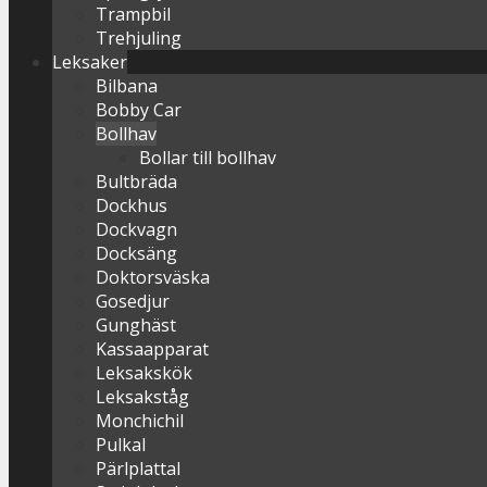
Trampbil
Trehjuling
Leksaker
Bilbana
Bobby Car
Bollhav
Bollar till bollhav
Bultbräda
Dockhus
Dockvagn
Docksäng
Doktorsväska
Gosedjur
Gunghäst
Kassaapparat
Leksakskök
Leksakståg
Monchichil
Pulkal
Pärlplattal