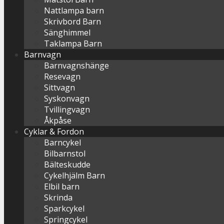
Nattlampa barn
Skrivbord Barn
Sänghimmel
Taklampa Barn
Barnvagn
Barnvagnshänge
Resevagn
Sittvagn
Syskonvagn
Tvillingvagn
Åkpåse
Cyklar & Fordon
Barncykel
Bilbarnstol
Bälteskudde
Cykelhjälm Barn
Elbil barn
Skrinda
Sparkcykel
Springcykel