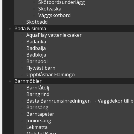
Skötbordsunderlägg
Skötväska
Väggskötbord
Skötbädd
Bada & simma
AquaPlay vattenleksaker
Badanka
Badbalja
Badblöja
Barnpool
Flytväst barn
Uppblåsbar Flamingo
Barnmöbler
Barnfåtölj
Barngrind
Bästa Barnrumsinredningen → Väggdekor till 
Barnsäng
Barntapeter
Juniorsäng
Lekmatta
Matstol Barn