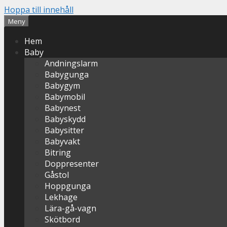
Hoppa till innehåll
Meny
Hem
Baby
Andningslarm
Babygunga
Babygym
Babymobil
Babynest
Babyskydd
Babysitter
Babyvakt
Bitring
Doppresenter
Gåstol
Hoppgunga
Lekhage
Lära-gå-vagn
Skötbord