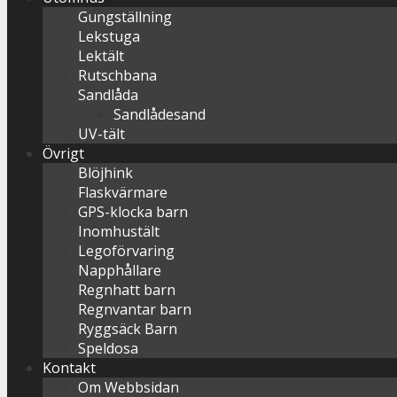
Gungställning
Lekstuga
Lektält
Rutschbana
Sandlåda
Sandlådesand
UV-tält
Övrigt
Blöjhink
Flaskvärmare
GPS-klocka barn
Inomhustält
Legoförvaring
Napphållare
Regnhatt barn
Regnvantar barn
Ryggsäck Barn
Speldosa
Kontakt
Om Webbsidan