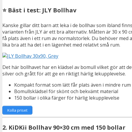
⭐ Bäst i test: JLY Bollhav
Kanske gillar ditt barn att leka i de bollhav som ibland finns
varianten från JLY är ett bra alternativ. Måtten är 30 x 90 cm
få plats även i ett rum av normalstorlek. Du behöver med an
lika bra att ha det i en lägenhet med relativt små rum.
Det här bollhavet har en klädsel av bomull vilket gör att d
silver och grått för att ge en riktigt härlig lekupplevelse.
Kompakt format som lätt får plats även i mindre rum
Bomullsklädsel för skönt och bekvämt material
150 bollar i olika färger för härlig lekupplevelse
Kolla priset
2. KiDKii Bollhav 90×30 cm med 150 bollar