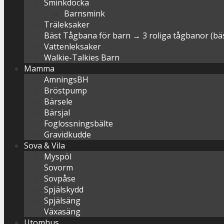
Sminkdocka
Barnsmink
Träleksaker
Bäst Tågbana för barn → 3 roliga tågbanor (bäst
Vattenleksaker
Walkie-Talkies Barn
Mamma
AmningsBH
Bröstpump
Bärsele
Bärsjal
Foglossningsbälte
Gravidkudde
Sova & Vila
Myspöl
Sovorm
Sovpåse
Spjälskydd
Spjälsäng
Växasäng
Utomhus