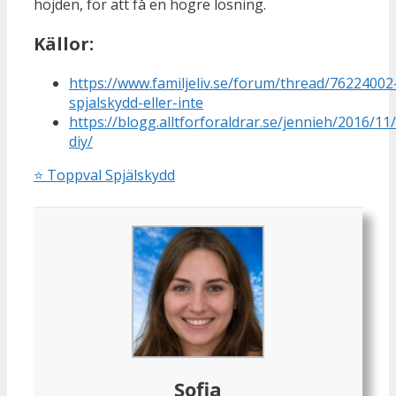
höjden, för att få en högre lösning.
Källor:
https://www.familjeliv.se/forum/thread/76224002
spjalskydd-eller-inte
https://blogg.alltforforaldrar.se/jennieh/2016/11
diy/
⭐
Toppval Spjälskydd
Sofia