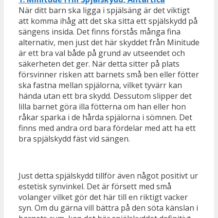
När ditt barn ska ligga i spjälsäng är det viktigt
att komma ihåg att det ska sitta ett spjälskydd på
sängens insida. Det finns förstås många fina
alternativ, men just det här skyddet från Minitude
är ett bra val både på grund av utseendet och
säkerheten det ger. När detta sitter på plats
försvinner risken att barnets små ben eller fötter
ska fastna mellan spjälorna, vilket tyvärr kan
hända utan ett bra skydd. Dessutom slipper det
lilla barnet göra illa fötterna om han eller hon
råkar sparka i de hårda spjälorna i sömnen. Det
finns med andra ord bara fördelar med att ha ett
bra spjälskydd fäst vid sängen.
Just detta spjälskydd tillför även något positivt ur
estetisk synvinkel. Det är försett med små
volanger vilket gör det här till en riktigt vacker
syn. Om du gärna vill bättra på den söta känslan i