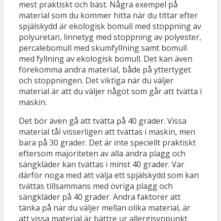
mest praktiskt och bäst. Några exempel på
material som du kommer hitta när du tittar efter
spjälskydd är ekologisk bomull med stoppning av
polyuretan, linnetyg med stoppning av polyester,
percalebomull med skumfyllning samt bomull
med fyllning av ekologisk bomull. Det kan även
förekomma andra material, både på yttertyget
och stoppningen. Det viktiga när du väljer
material är att du väljer något som går att tvätta i
maskin.
Det bör även gå att tvätta på 40 grader. Vissa
material tål visserligen att tvättas i maskin, men
bara på 30 grader. Det är inte speciellt praktiskt
eftersom majoriteten av alla andra plagg och
sängkläder kan tvättas i minst 40 grader. Var
därför noga med att välja ett spjälskydd som kan
tvättas tillsammans med övriga plagg och
sängkläder på 40 grader. Andra faktorer att
tänka på när du väljer mellan olika material, är
att vissa material är bättre ur allergisynpunkt.