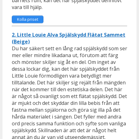
barnets rum, kan det här spjälskyddet definitivt
vara till hjälp.
Kolla priset
2. Little Louie Alva Spjälskydd Flätat Sammet
(Beige)
Du har säkert sett en lång rad spjälskydd som ser
mer eller mindre likadana ut, förutom att färg
och mönster skiljer sig åt en del. Om inget av
dessa lockar dig, kan det här spjälskyddet från
Little Louie förmodligen vara betydligt mer
tilltalande. Det här skiljer sig rejält från mängden
när det kommer till den estetiska delen. Det här
är något så ovanligt som ett flätat spjälskydd. Det
är mjukt och det skyddar din lilla bebis från att
fastna mellan spjälorna och göra sig illa på det
hårda materialet i sängen. Det fyller med andra
ord precis samma funktion och syfte som vanliga
spjälskydd. Skillnaden är att det är något helt
annat än du är van vid utseendemässigt.