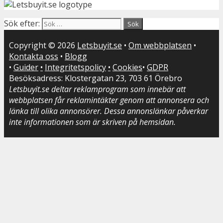
Sök efter:
Copyright © 2026
Letsbuyit.se
•
Om webbplatsen
•
Kontakta oss
•
Blogg
•
Guider
•
Integritetspolicy
•
Cookies
•
GDPR
Besöksadress: Klostergatan 23, 703 61 Örebro
Letsbuyit.se deltar reklamprogram som innebär att
webbplatsen får reklamintäkter genom att annonsera och
länka till olika annonsörer. Dessa annonslänkar påverkar
inte informationen som är skriven på hemsidan.