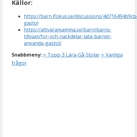
Källor:
https://barn.ifokus.se/discussions/4d716494b9c
gastol
https://attvaramamma.se/barn/barns-
tillvaxt/for-och-nackdelar-lata-barnet-
anvanda-gastol/
Snabbmeny:
⭐
Topp-3 Lära-Gå-Stolar
⭐
Vanliga
frågor