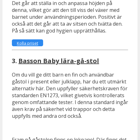
Det går att ställa in och anpassa höjden på
denna, vilket gör att den till viss del växer med
barnet under användningsperioden. Positivt är
också att det går att ta av sitsen och tvätta den.
På så sätt kan god hygien upprätthållas.
Kolla priset
3.
Basson Baby lära-gå-stol
Om du vill ge ditt barn en fin och användbar
gåstol i present eller julklapp, har du ett utmärkt
alternativ här. Den uppfyller säkerhetskraven för
standarden EN1273, vilket givetvis kontrollerats
genom omfattande tester. I denna standard ingår
även krav på säkerhet vid trappor och detta
uppfylls med andra ord också.
Fram på gåstolen finns en lekpanel. Där finns det