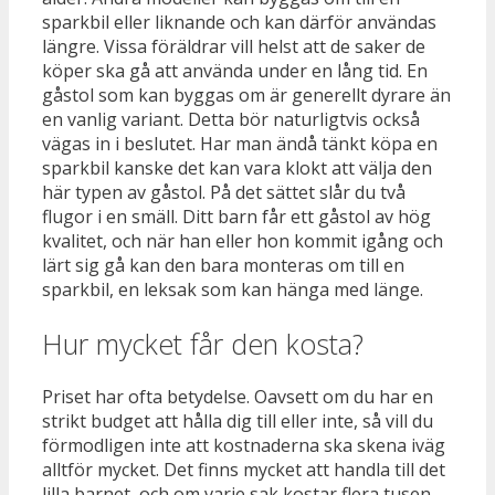
sparkbil eller liknande och kan därför användas
längre. Vissa föräldrar vill helst att de saker de
köper ska gå att använda under en lång tid. En
gåstol som kan byggas om är generellt dyrare än
en vanlig variant. Detta bör naturligtvis också
vägas in i beslutet. Har man ändå tänkt köpa en
sparkbil kanske det kan vara klokt att välja den
här typen av gåstol. På det sättet slår du två
flugor i en smäll. Ditt barn får ett gåstol av hög
kvalitet, och när han eller hon kommit igång och
lärt sig gå kan den bara monteras om till en
sparkbil, en leksak som kan hänga med länge.
Hur mycket får den kosta?
Priset har ofta betydelse. Oavsett om du har en
strikt budget att hålla dig till eller inte, så vill du
förmodligen inte att kostnaderna ska skena iväg
alltför mycket. Det finns mycket att handla till det
lilla barnet, och om varje sak kostar flera tusen