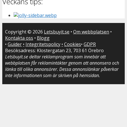
Veckans tips:
Copyright © 2026
Letsbuyit.se
•
Om webbplatsen
•
Kontakta oss
•
Blogg
•
Guider
•
Integritetspolicy
•
Cookies
•
GDPR
Besöksadress: Klostergatan 23, 703 61 Örebro
Letsbuyit.se deltar reklamprogram som innebär att
webbplatsen får reklamintäkter genom att annonsera och
länka till olika annonsörer. Dessa annonslänkar påverkar
inte informationen som är skriven på hemsidan.